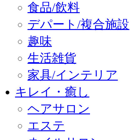
食品/飲料
デパート/複合施設
趣味
生活雑貨
家具/インテリア
キレイ・癒し
ヘアサロン
エステ