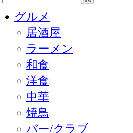
グルメ
居酒屋
ラーメン
和食
洋食
中華
焼鳥
バー/クラブ