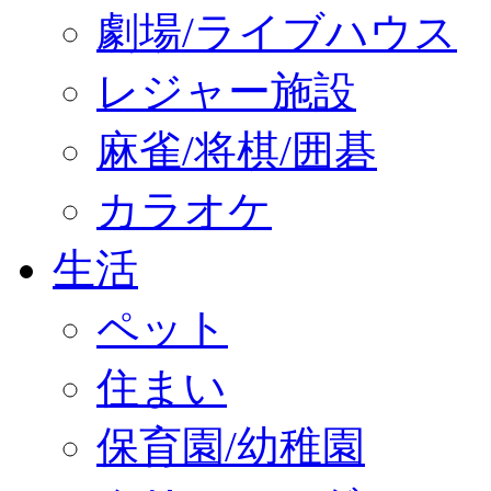
劇場/ライブハウス
レジャー施設
麻雀/将棋/囲碁
カラオケ
生活
ペット
住まい
保育園/幼稚園