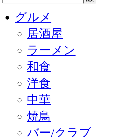
グルメ
居酒屋
ラーメン
和食
洋食
中華
焼鳥
バー/クラブ