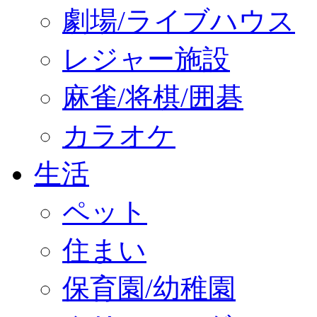
劇場/ライブハウス
レジャー施設
麻雀/将棋/囲碁
カラオケ
生活
ペット
住まい
保育園/幼稚園