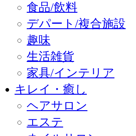
食品/飲料
デパート/複合施設
趣味
生活雑貨
家具/インテリア
キレイ・癒し
ヘアサロン
エステ