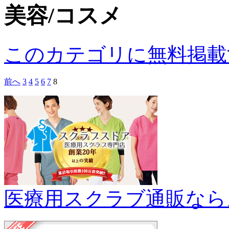
美容/コスメ
このカテゴリに無料掲載
前へ
3
4
5
6
7
8
医療用スクラブ通販なら