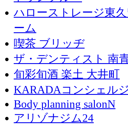
ハローストレージ東久
ーム
喫茶 ブリッヂ
ザ・デンティスト 南
旬彩旬酒 楽土 大井町
KARADAコンシェル
Body planning salonN
アリゾナジム24