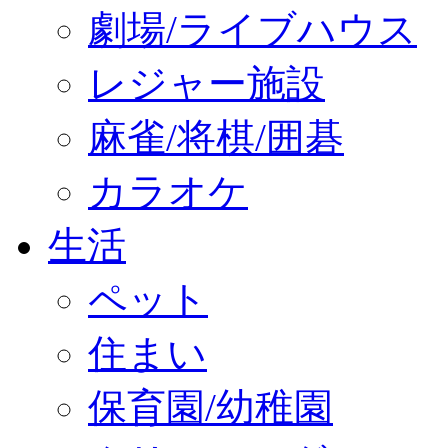
劇場/ライブハウス
レジャー施設
麻雀/将棋/囲碁
カラオケ
生活
ペット
住まい
保育園/幼稚園