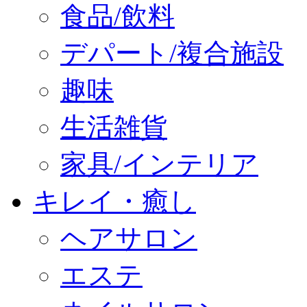
食品/飲料
デパート/複合施設
趣味
生活雑貨
家具/インテリア
キレイ・癒し
ヘアサロン
エステ