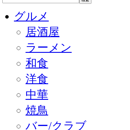
グルメ
居酒屋
ラーメン
和食
洋食
中華
焼鳥
バー/クラブ