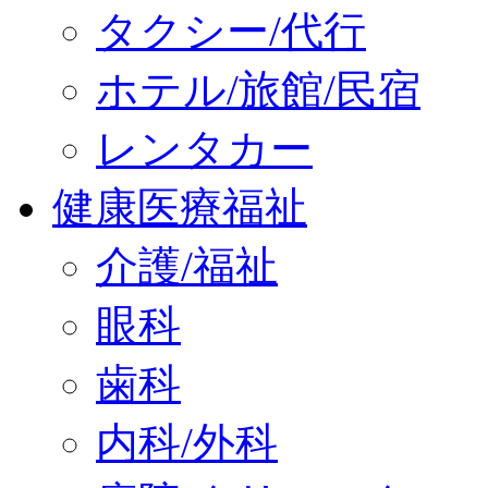
タクシー/代行
ホテル/旅館/民宿
レンタカー
健康医療福祉
介護/福祉
眼科
歯科
内科/外科