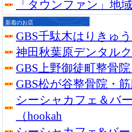
「タウンファン」地
新着のお店
GBS千駄木はりきゅ
神田秋葉原デンタル
GBS上野御徒町整骨
GBS松が谷整骨院・
シーシャカフェ＆バー
（hookah
シーシャカフェ&バー mu