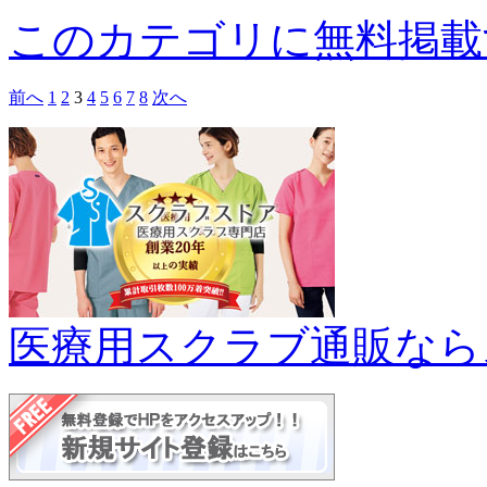
このカテゴリに無料掲載
前へ
1
2
3
4
5
6
7
8
次へ
医療用スクラブ通販なら