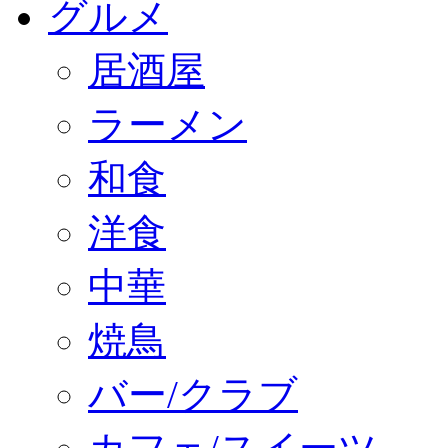
グルメ
居酒屋
ラーメン
和食
洋食
中華
焼鳥
バー/クラブ