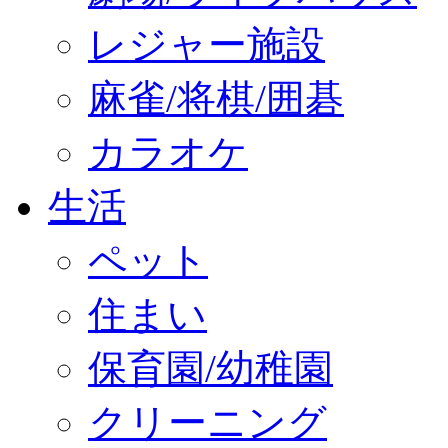
レジャー施設
麻雀/将棋/囲碁
カラオケ
生活
ペット
住まい
保育園/幼稚園
クリーニング