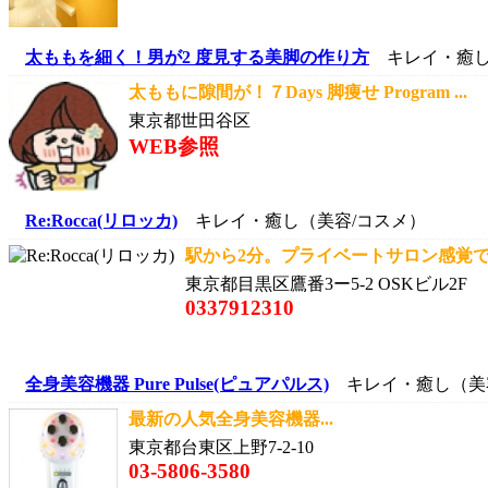
太ももを細く！男が2 度見する美脚の作り方
キレイ・癒し
太ももに隙間が！７Days 脚痩せ Program ...
東京都世田谷区
WEB参照
Re:Rocca(リロッカ)
キレイ・癒し（美容/コスメ）
駅から2分。プライベートサロン感覚でご
東京都目黒区鷹番3ー5-2 OSKビル2F
0337912310
全身美容機器 Pure Pulse(ピュアパルス)
キレイ・癒し（美
最新の人気全身美容機器...
東京都台東区上野7-2-10
03-5806-3580