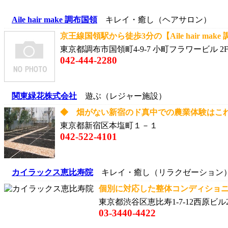
Aile hair make 調布国領
キレイ・癒し（ヘアサロン）
京王線国領駅から徒歩3分の【Aile hair make 
東京都調布市国領町4-9-7 小町フラワービル 2
042-444-2280
関東緑花株式会社
遊ぶ（レジャー施設）
◆ 畑がない新宿のド真中での農業体験はこれ
東京都新宿区本塩町１－１
042-522-4101
カイラックス恵比寿院
キレイ・癒し（リラクゼーション
個別に対応した整体コンディショニ
東京都渋谷区恵比寿1-7-12西原ビル
03-3440-4422