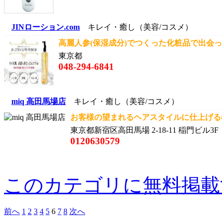
JINローション.com
キレイ・癒し（美容/コスメ）
高麗人参(保湿成分)でつくった化粧品で出会った
東京都
048-294-6841
miq 高田馬場店
キレイ・癒し（美容/コスメ）
お客様の望まれるヘアスタイルに仕上げるの
東京都新宿区高田馬場 2-18-11 稲門ビル3F
0120630579
このカテゴリに無料掲載
前へ
1
2
3
4
5
6
7
8
次へ