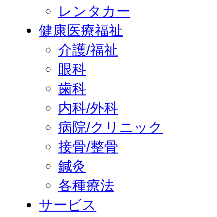
レンタカー
健康医療福祉
介護/福祉
眼科
歯科
内科/外科
病院/クリニック
接骨/整骨
鍼灸
各種療法
サービス