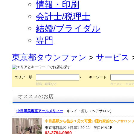
情報・印刷
会計士/税理士
結婚/ブライダル
専門
東京都タウンファン
>
サービス
エリア・駅
キーワード
×
新宿、銀座など
ラーメン、エス
オススメのお店
中目黒美容室アールメリィー
キレイ・癒し（ヘアサロン）
中目黒駅から徒歩１分の可愛い隠れ家的なヘアサロン ア
東京都目黒区上目黒1-20-11 矢口ビル1F
03-3794-0990