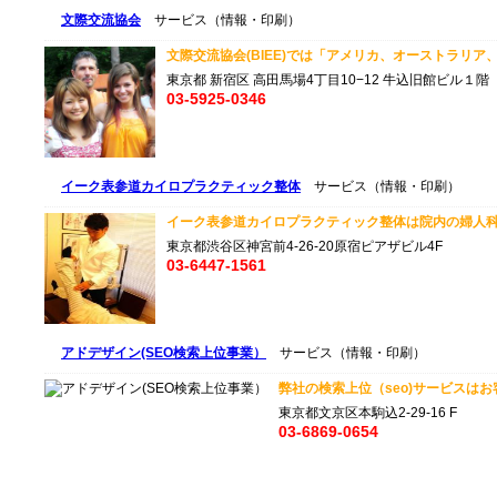
文際交流協会
サービス（情報・印刷）
文際交流協会(BIEE)では「アメリカ、オーストラリア、オ
東京都 新宿区 高田馬場4丁目10−12 牛込旧館ビル１階
03‐5925‐0346
イーク表参道カイロプラクティック整体
サービス（情報・印刷）
イーク表参道カイロプラクティック整体は院内の婦人科・
東京都渋谷区神宮前4-26-20原宿ピアザビル4F
03-6447-1561
アドデザイン(SEO検索上位事業）
サービス（情報・印刷）
弊社の検索上位（seo)サービスはお
東京都文京区本駒込2-29-16 F
03-6869-0654