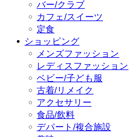
バー/クラブ
カフェ/スイーツ
定食
ショッピング
メンズファッション
レディスファッション
ベビー/子ども服
古着/リメイク
アクセサリー
食品/飲料
デパート/複合施設