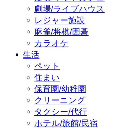
劇場/ライブハウス
レジャー施設
麻雀/将棋/囲碁
カラオケ
生活
ペット
住まい
保育園/幼稚園
クリーニング
タクシー/代行
ホテル/旅館/民宿