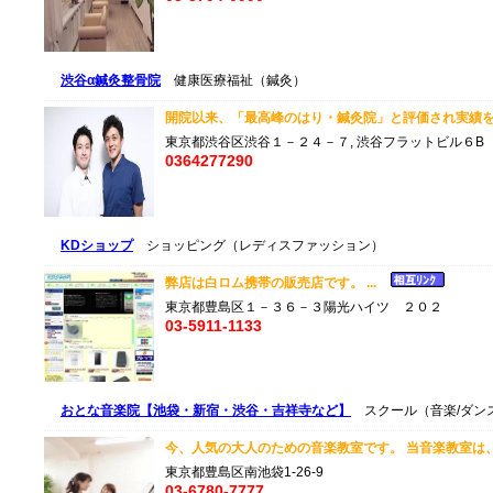
渋谷α鍼灸整骨院
健康医療福祉（鍼灸）
開院以来、「最高峰のはり・鍼灸院」と評価され実績を
東京都渋谷区渋谷１－２４－７, 渋谷フラットビル６B
0364277290
KDショップ
ショッピング（レディスファッション）
弊店は白ロム携帯の販売店です。 ...
東京都豊島区１－３６－３陽光ハイツ ２０２
03-5911-1133
おとな音楽院【池袋・新宿・渋谷・吉祥寺など】
スクール（音楽/ダン
今、人気の大人のための音楽教室です。 当音楽教室は、
東京都豊島区南池袋1-26-9
03-6780-7777