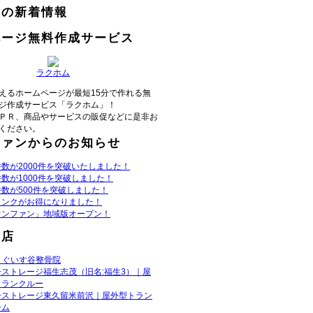
らの新着情報
ページ無料作成サービス
ラクホム
えるホームページが最短15分で作れる無
ジ作成サービス「ラクホム」！
ＰＲ、商品やサービスの販促などに是非お
ください。
ファンからのお知らせ
数が2000件を突破いたしました！
数が1000件を突破しました！
数が500件を突破しました！
リンクがお得になりました！
ウンファン」地域版オープン！
お店
うぐいす谷整骨院
ーストレージ福生志茂（旧名:福生3）｜屋
トランクルー
ーストレージ東久留米前沢｜屋外型トラン
ーム