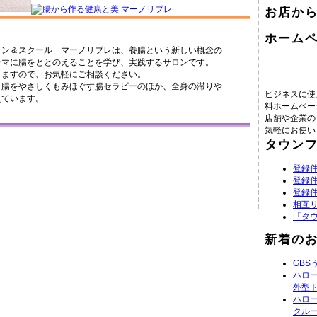
お店か
ホーム
ロン＆スクール マーノリブレは、養腸という新しい概念の
ーマに腸をととのえることを学び、実践するサロンです。
りますので、お気軽にご相談ください。
ら腸をやさしくもみほぐす腸セラピーのほか、全身の滞りや
ビジネスに使
えています。
料ホームペー
店舗や企業の
気軽にお使い
タウン
登録件
登録件
登録件
相互
「タ
新着の
GBS
ハロ
外型
ハロ
クル