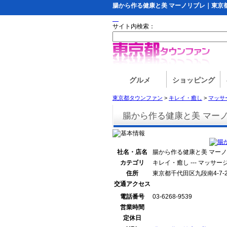
腸から作る健康と美 マーノリブレ｜東京
サイト内検索：
グルメ
ショッピング
東京都タウンファン
>
キレイ・癒し
>
マッサ
腸から作る健康と美 マー
社名・店名
腸から作る健康と美 マー
カテゴリ
キレイ・癒し --- マッサー
住所
東京都千代田区九段南4-7
交通アクセス
電話番号
03-6268-9539
営業時間
定休日