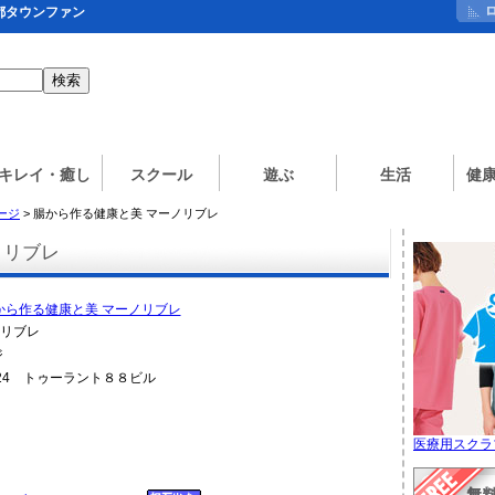
都タウンファン
キレイ・癒し
スクール
遊ぶ
生活
健
ージ
> 腸から作る健康と美 マーノリブレ
ノリブレ
ノリブレ
ジ
-24 トゥーラント８８ビル
医療用スクラ