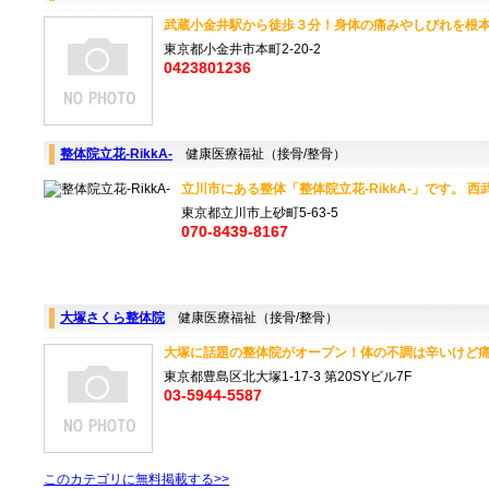
武蔵小金井駅から徒歩３分！身体の痛みやしびれを根本改
東京都小金井市本町2-20-2
0423801236
整体院立花-RikkA-
健康医療福祉（接骨/整骨）
立川市にある整体「整体院立花-RikkA-」です。 西武立
東京都立川市上砂町5-63-5
070-8439-8167
大塚さくら整体院
健康医療福祉（接骨/整骨）
大塚に話題の整体院がオープン！体の不調は辛いけど痛い
東京都豊島区北大塚1-17-3 第20SYビル7F
03-5944-5587
このカテゴリに無料掲載する>>