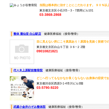
当院は根本的に治すことにこだわります。 ９０％以上の
東京都文京区小石川5－3－7西岡ビル101
03-3868-2868
整体 瀧仙堂 白山駅店
健康医療福祉（接骨/整骨）
目に見えない所にこそ真因あり！原因を見抜く技術での的
東京都文京区白山５丁目 ３６−２ 2階
09010821821
代々木上原駅前整骨院
健康医療福祉（接骨/整骨）
どこへ行ってもなかなか良くならないお身体の症状でお悩
東京都渋谷区西原3-1-4市川ビル3階
03-5790-9220
武蔵小金井のぞみ整体院
健康医療福祉（接骨/整骨）