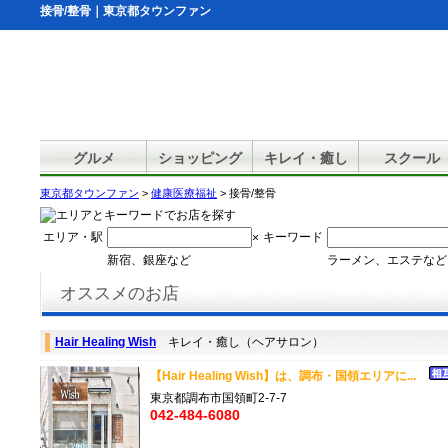
接骨/整骨｜東京都タウンファン
グルメ
ショッピング
キレイ・癒し
スクール
東京都タウンファン
>
健康医療福祉
> 接骨/整骨
エリア・駅
キーワード
×
新宿、銀座など
ラーメン、エステなど
オススメのお店
Hair Healing Wish
キレイ・癒し（ヘアサロン）
【Hair Healing Wish】は、調布・国領エリアに...
東京都調布市国領町2-7-7
042-484-6080