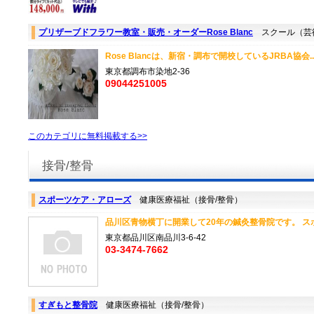
プリザーブドフラワー教室・販売・オーダーRose Blanc
スクール（芸
Rose Blancは、新宿・調布で開校しているJRBA協会.
東京都調布市染地2-36
09044251005
このカテゴリに無料掲載する>>
接骨/整骨
スポーツケア・アローズ
健康医療福祉（接骨/整骨）
品川区青物横丁に開業して20年の鍼灸整骨院です。 スポー
東京都品川区南品川3-6-42
03-3474-7662
すぎもと整骨院
健康医療福祉（接骨/整骨）