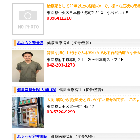
治療家として20年以上の経験の中で、様々な症状の患者さ
東京都中央区日本橋人形町2-24-3 小出ビル１F
0356411210
みなもと整骨院
健康医療福祉（接骨/整骨）
背骨を揺らすだけで人本来の力である自然治癒力を最大化
東京都府中市本町２丁目20−44本町ストア 1F
042-203-1273
健康堂整骨院 大岡山院
健康医療福祉（接骨/整骨）
大岡山駅から徒歩1分と通いやすい整骨院です。 このよう.
東京都大田区北千束1-45-12
03-5726-9299
みょうが谷整骨院
健康医療福祉（接骨/整骨）