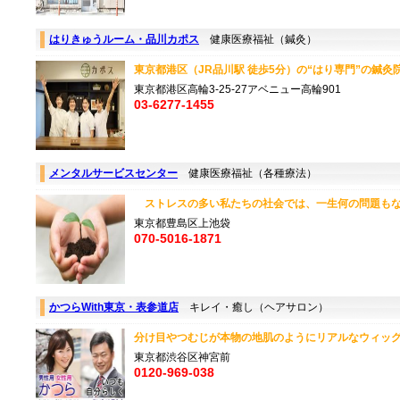
はりきゅうルーム・品川カポス
健康医療福祉（鍼灸）
東京都港区（JR品川駅 徒歩5分）の“はり専門”の鍼灸院
東京都港区高輪3-25-27アベニュー高輪901
03-6277-1455
メンタルサービスセンター
健康医療福祉（各種療法）
ストレスの多い私たちの社会では、一生何の問題もなく
東京都豊島区上池袋
070-5016-1871
かつらWith東京・表参道店
キレイ・癒し（ヘアサロン）
分け目やつむじが本物の地肌のようにリアルなウィッグ
東京都渋谷区神宮前
0120-969-038