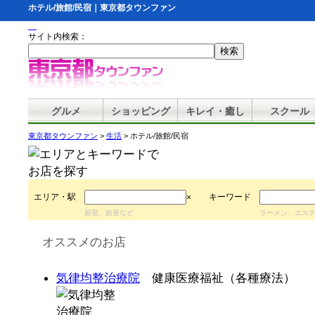
ホテル/旅館/民宿｜東京都タウンファン
サイト内検索：
グルメ
ショッピング
キレイ・癒し
スクール
東京都タウンファン
>
生活
> ホテル/旅館/民宿
エリア・駅
キーワード
×
新宿、銀座など
ラーメン、エス
オススメのお店
気律均整治療院
健康医療福祉（各種療法）