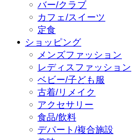
バー/クラブ
カフェ/スイーツ
定食
ショッピング
メンズファッション
レディスファッション
ベビー/子ども服
古着/リメイク
アクセサリー
食品/飲料
デパート/複合施設