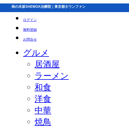
柿の木坂SHEMOA治療院｜東京都タウンファン
ログイン
無料登録
お問合せ
グルメ
居酒屋
ラーメン
和食
洋食
中華
焼鳥