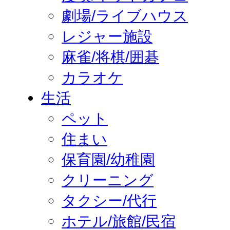
劇場/ライブハウス
レジャー施設
麻雀/将棋/囲碁
カラオケ
生活
ペット
住まい
保育園/幼稚園
クリーニング
タクシー/代行
ホテル/旅館/民宿