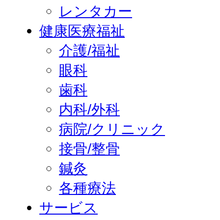
レンタカー
健康医療福祉
介護/福祉
眼科
歯科
内科/外科
病院/クリニック
接骨/整骨
鍼灸
各種療法
サービス