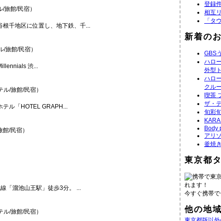
登録件
/旅館/民宿）
相互
「タ
根千地区に位置し、地下鉄、千...
新着の
/旅館/民宿）
GBS
ハロ
nials 渋...
外型
ハロ
クル
ル/旅館/民宿）
喫茶 
ザ・デ
HOTEL GRAPH...
旬彩旬
KAR
Body 
館/民宿）
アリゾ
釜焼
東京都
携帯で東
れます！
「溜池山王駅」徒歩3分。 ...
今すぐ携帯で
他の地
ル/旅館/民宿）
東京都版以外