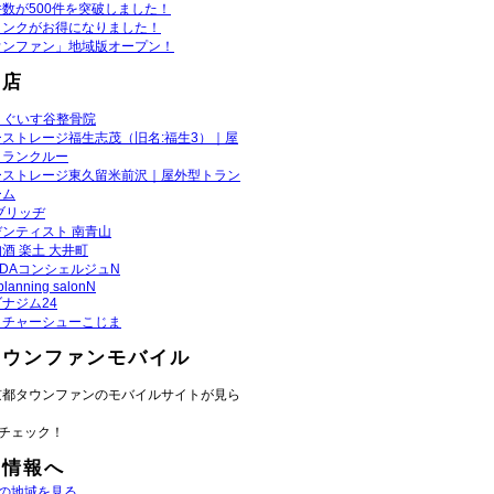
数が500件を突破しました！
リンクがお得になりました！
ウンファン」地域版オープン！
お店
うぐいす谷整骨院
ーストレージ福生志茂（旧名:福生3）｜屋
トランクルー
ーストレージ東久留米前沢｜屋外型トラン
ーム
ブリッヂ
ンティスト 南青山
酒 楽土 大井町
ADAコンシェルジュN
planning salonN
ナジム24
きチャーシューこじま
タウンファンモバイル
京都タウンファンのモバイルサイトが見ら
チェック！
域情報へ
の地域を見る