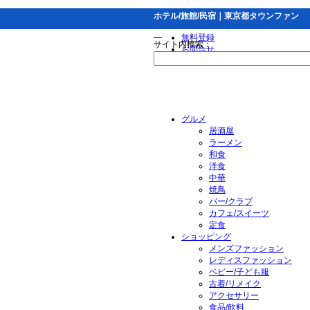
ホテル/旅館/民宿｜東京都タウンファン
無料登録
サイト内検索：
お問合せ
グルメ
居酒屋
ラーメン
和食
洋食
中華
焼鳥
バー/クラブ
カフェ/スイーツ
定食
ショッピング
メンズファッション
レディスファッション
ベビー/子ども服
古着/リメイク
アクセサリー
食品/飲料