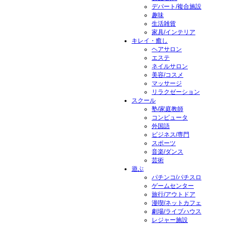
デパート/複合施設
趣味
生活雑貨
家具/インテリア
キレイ・癒し
ヘアサロン
エステ
ネイルサロン
美容/コスメ
マッサージ
リラクゼーション
スクール
塾/家庭教師
コンピュータ
外国語
ビジネス/専門
スポーツ
音楽/ダンス
芸術
遊ぶ
パチンコ/パチスロ
ゲームセンター
旅行/アウトドア
漫喫/ネットカフェ
劇場/ライブハウス
レジャー施設