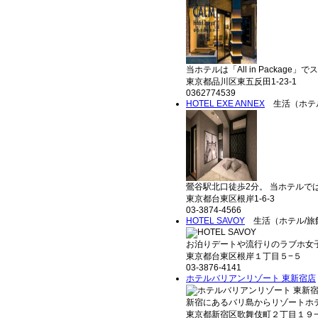
当ホテルは「All in Package」で
東京都品川区東五反田1-23-1
0362774539
HOTEL EXE ANNEX
生活（ホテル
鶯谷駅北口徒歩2分。 当ホテルでは
東京都台東区根岸1-6-3
03-3874-4566
HOTEL SAVOY
生活（ホテル/旅
お泊りデートや流行りのラブホ女子
東京都台東区根岸１丁目５−５
03-3876-4141
ホテルバリアンリゾート 東新宿店
新宿にあるバリ島からリゾートホテル
東京都新宿区歌舞伎町２丁目１９