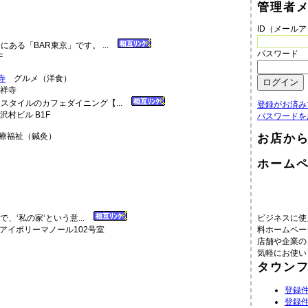
管理者
ID（メール
ある「BAR東京」です。 ...
パスワード
F
寺
グルメ（洋食）
スタイルのカフェダイニング【...
登録がお済み
沢村ビル B1F
パスワードを
療福祉（鍼灸）
お店か
ホーム
で、‘私の家‘という意...
ビジネスに使
3アイボリーマノール102号室
料ホームペー
店舗や企業の
気軽にお使い
タウン
登録件
登録件