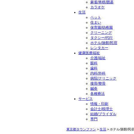
麻雀/将棋/囲碁
カラオケ
生活
ペット
住まい
保育園/幼稚園
クリーニング
タクシー/代行
ホテル/旅館/民宿
レンタカー
健康医療福祉
介護/福祉
眼科
歯科
内科/外科
病院/クリニック
接骨/整骨
鍼灸
各種療法
サービス
情報・印刷
会計士/税理士
結婚/ブライダル
専門
東京都タウンファン
>
生活
> ホテル/旅館/民