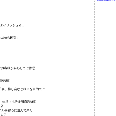
スタイリッシュ＆...
/旅館/民宿）
お客様が安心してご休憩・...
館/民宿）
会、推し会など様々な目的でご...
生活（ホテル/旅館/民宿）
を都心に運んで来た･･...
−１７