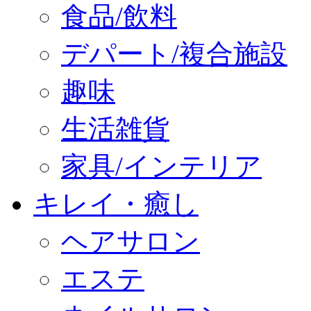
食品/飲料
デパート/複合施設
趣味
生活雑貨
家具/インテリア
キレイ・癒し
ヘアサロン
エステ