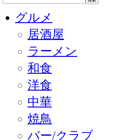
グルメ
居酒屋
ラーメン
和食
洋食
中華
焼鳥
バー/クラブ