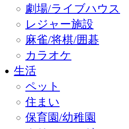
劇場/ライブハウス
レジャー施設
麻雀/将棋/囲碁
カラオケ
生活
ペット
住まい
保育園/幼稚園