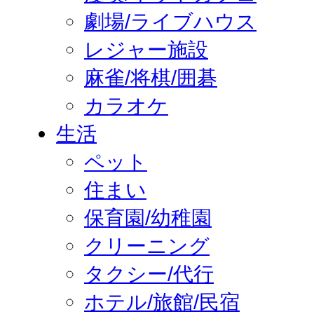
劇場/ライブハウス
レジャー施設
麻雀/将棋/囲碁
カラオケ
生活
ペット
住まい
保育園/幼稚園
クリーニング
タクシー/代行
ホテル/旅館/民宿