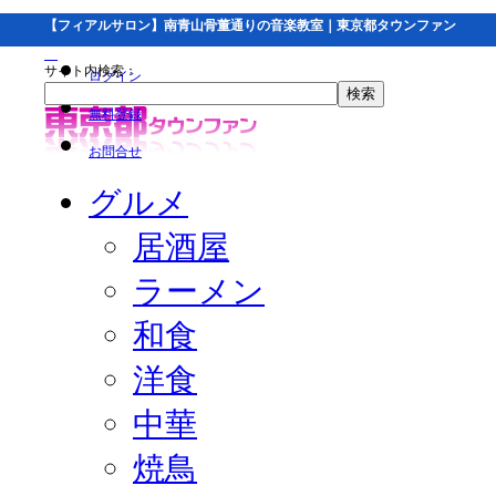
【フィアルサロン】南青山骨董通りの音楽教室｜東京都タウンファン
サイト内検索：
ログイン
無料登録
お問合せ
グルメ
居酒屋
ラーメン
和食
洋食
中華
焼鳥