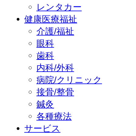
レンタカー
健康医療福祉
介護/福祉
眼科
歯科
内科/外科
病院/クリニック
接骨/整骨
鍼灸
各種療法
サービス