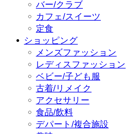
バー/クラブ
カフェ/スイーツ
定食
ショッピング
メンズファッション
レディスファッション
ベビー/子ども服
古着/リメイク
アクセサリー
食品/飲料
デパート/複合施設