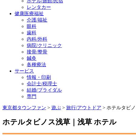
ホテル/旅館/民宿
レンタカー
健康医療福祉
介護/福祉
眼科
歯科
内科/外科
病院/クリニック
接骨/整骨
鍼灸
各種療法
サービス
情報・印刷
会計士/税理士
結婚/ブライダル
専門
東京都タウンファン
>
遊ぶ
>
旅行/アウトドア
> ホテルタビ
ホテルタビノス浅草｜浅草 ホテル