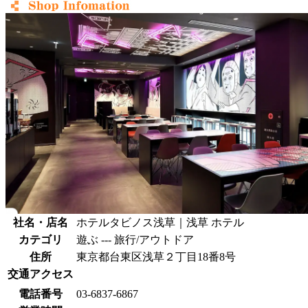
社名・店名
ホテルタビノス浅草｜浅草 ホテル
カテゴリ
遊ぶ --- 旅行/アウトドア
住所
東京都台東区浅草２丁目18番8号
交通アクセス
電話番号
03-6837-6867