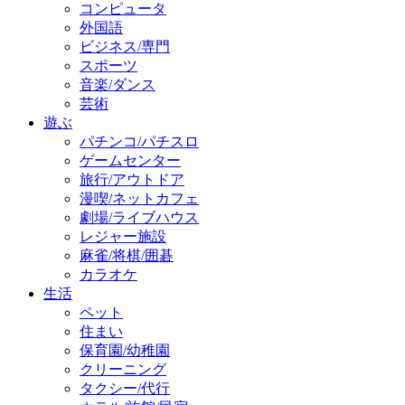
コンピュータ
外国語
ビジネス/専門
スポーツ
音楽/ダンス
芸術
遊ぶ
パチンコ/パチスロ
ゲームセンター
旅行/アウトドア
漫喫/ネットカフェ
劇場/ライブハウス
レジャー施設
麻雀/将棋/囲碁
カラオケ
生活
ペット
住まい
保育園/幼稚園
クリーニング
タクシー/代行