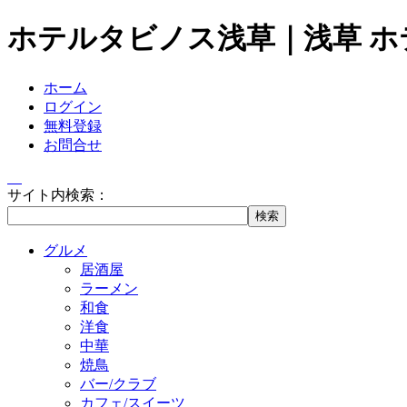
ホテルタビノス浅草｜浅草 
ホーム
ログイン
無料登録
お問合せ
サイト内検索：
グルメ
居酒屋
ラーメン
和食
洋食
中華
焼鳥
バー/クラブ
カフェ/スイーツ