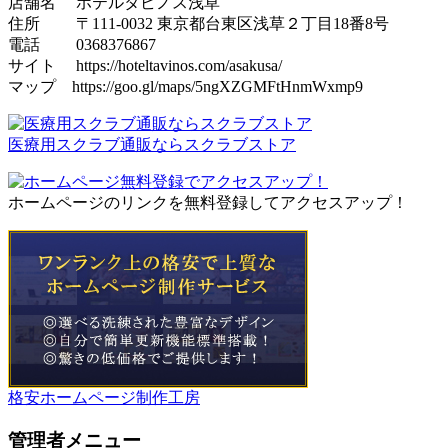
店舗名 ホテルタビノス浅草
住所 〒111-0032 東京都台東区浅草２丁目18番8号
電話 0368376867
サイト https://hoteltavinos.com/asakusa/
マップ https://goo.gl/maps/5ngXZGMFtHnmWxmp9
医療用スクラブ通販ならスクラブストア
ホームページのリンクを無料登録してアクセスアップ！
格安ホームページ制作工房
管理者メニュー