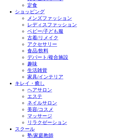
定食
ショッピング
メンズファッション
レディスファッション
ベビー/子ども服
古着/リメイク
アクセサリー
食品/飲料
デパート/複合施設
趣味
生活雑貨
家具/インテリア
キレイ・癒し
ヘアサロン
エステ
ネイルサロン
美容/コスメ
マッサージ
リラクゼーション
スクール
塾/家庭教師