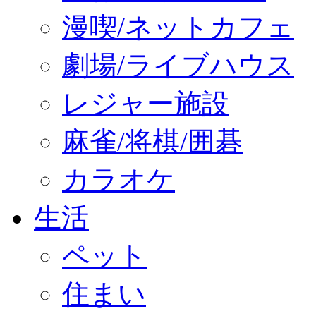
漫喫/ネットカフェ
劇場/ライブハウス
レジャー施設
麻雀/将棋/囲碁
カラオケ
生活
ペット
住まい