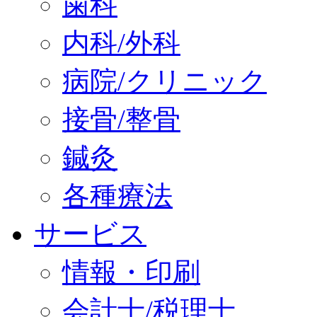
歯科
内科/外科
病院/クリニック
接骨/整骨
鍼灸
各種療法
サービス
情報・印刷
会計士/税理士