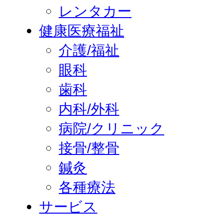
レンタカー
健康医療福祉
介護/福祉
眼科
歯科
内科/外科
病院/クリニック
接骨/整骨
鍼灸
各種療法
サービス