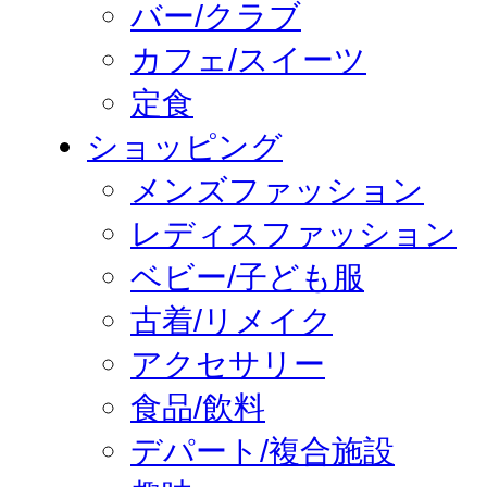
バー/クラブ
カフェ/スイーツ
定食
ショッピング
メンズファッション
レディスファッション
ベビー/子ども服
古着/リメイク
アクセサリー
食品/飲料
デパート/複合施設