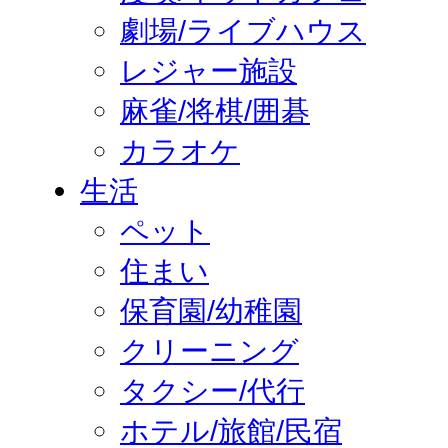
劇場/ライブハウス
レジャー施設
麻雀/将棋/囲碁
カラオケ
生活
ペット
住まい
保育園/幼稚園
クリーニング
タクシー/代行
ホテル/旅館/民宿