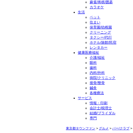
麻雀/将棋/囲碁
カラオケ
生活
ペット
住まい
保育園/幼稚園
クリーニング
タクシー/代行
ホテル/旅館/民宿
レンタカー
健康医療福祉
介護/福祉
眼科
歯科
内科/外科
病院/クリニック
接骨/整骨
鍼灸
各種療法
サービス
情報・印刷
会計士/税理士
結婚/ブライダル
専門
東京都タウンファン
>
グルメ
>
バー/クラブ
>