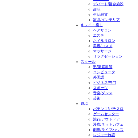
デパート/複合施設
趣味
生活雑貨
家具/インテリア
キレイ・癒し
ヘアサロン
エステ
ネイルサロン
美容/コスメ
マッサージ
リラクゼーション
スクール
塾/家庭教師
コンピュータ
外国語
ビジネス/専門
スポーツ
音楽/ダンス
芸術
遊ぶ
パチンコ/パチスロ
ゲームセンター
旅行/アウトドア
漫喫/ネットカフェ
劇場/ライブハウス
レジャー施設