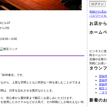
登録がお済み
パスワードを
お店か
Nビル1F
から3分
ホーム
8:00～0:00
ビジネスに使
料ホームペー
店舗や企業の
気軽にお使い
タウン
「BAR東京」です。
登録件
登録件
じながら、上質な空間とともに特別な一杯を楽しむことができま
登録件
相互
時間は、日常を忘れさせる贅沢なひととき。
「タ
おり、初心者から愛好家まで幅広くお楽しみいただけます。
新着の
ツを使用したカクテルなどが人気で、その時期にしか味わえない旬