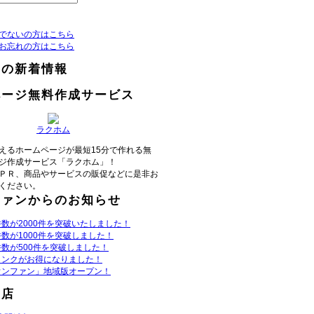
でないの方はこちら
お忘れの方はこちら
らの新着情報
ページ無料作成サービス
ラクホム
えるホームページが最短15分で作れる無
ジ作成サービス「ラクホム」！
ＰＲ、商品やサービスの販促などに是非お
ください。
ファンからのお知らせ
数が2000件を突破いたしました！
数が1000件を突破しました！
数が500件を突破しました！
リンクがお得になりました！
ウンファン」地域版オープン！
お店