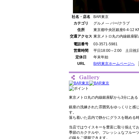
社名・店名
BAR東京
カテゴリ
グルメ --- バー/クラブ
住所
東京都中央区銀座6-4-12 K
交通アクセス
東京メトロ丸の内線銀座駅
電話番号
03-3571-5981
営業時間
平日18:00～2:00 土日祝日1
定休日
年末年始
URL
BAR東京ホームページへ
東京メトロ丸の内線銀座駅から3分にある
銀座の洗練された雰囲気をゆっくりと感
す。
落ち着いた店内で静かにグラスを眺める
当店ではウイスキーを豊富に取り揃えて
季節のカクテルや、フレッシュなフルー
の味をご堪能できます。