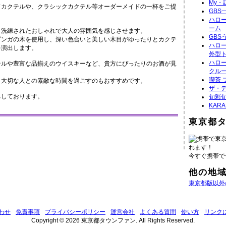
My
ドカクテルや、クラシックカクテル等オーダーメイドの一杯をご提
GBS
ハロ
ーム
、洗練されたおしゃれで大人の雰囲気を感じさせます。
GBS
ビンガの木を使用し、深い色合いと美しい木目がゆったりとカクテ
ハロ
を演出します。
外型
ハロ
テルや豊富な品揃えのウイスキーなど、貴方にぴったりのお酒が見
クル
喫茶 
、大切な人との素敵な時間を過ごすのもおすすめです。
ザ・デ
ちしております。
旬彩旬
KAR
東京都
携帯で東
れます！
今すぐ携帯で
他の地
東京都版以外
わせ
免責事項
プライバシーポリシー
運営会社
よくある質問
使い方
リンク
Copyright © 2026 東京都タウンファン. All Rights Reserved.