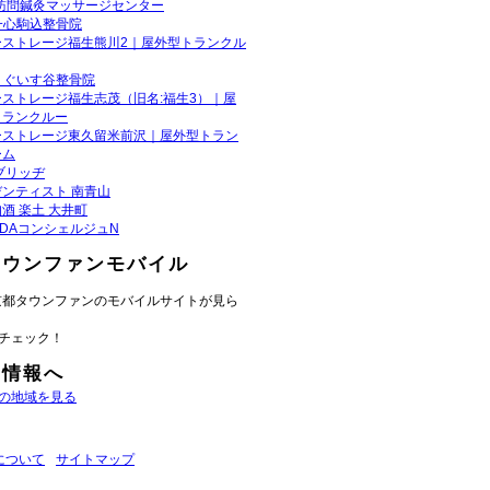
・訪問鍼灸マッサージセンター
一心駒込整骨院
ーストレージ福生熊川2｜屋外型トランクル
うぐいす谷整骨院
ーストレージ福生志茂（旧名:福生3）｜屋
トランクルー
ーストレージ東久留米前沢｜屋外型トラン
ーム
ブリッヂ
ンティスト 南青山
酒 楽土 大井町
ADAコンシェルジュN
タウンファンモバイル
京都タウンファンのモバイルサイトが見ら
チェック！
域情報へ
の地域を見る
について
サイトマップ