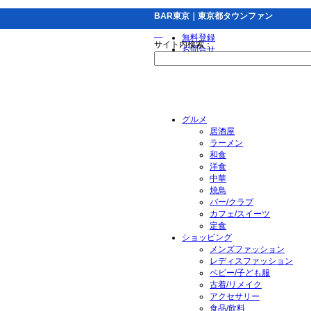
BAR東京｜東京都タウンファン
無料登録
サイト内検索：
お問合せ
グルメ
居酒屋
ラーメン
和食
洋食
中華
焼鳥
バー/クラブ
カフェ/スイーツ
定食
ショッピング
メンズファッション
レディスファッション
ベビー/子ども服
古着/リメイク
アクセサリー
食品/飲料