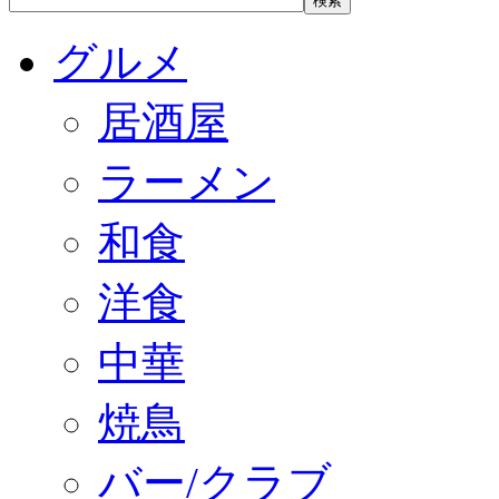
グルメ
居酒屋
ラーメン
和食
洋食
中華
焼鳥
バー/クラブ