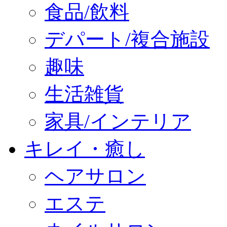
食品/飲料
デパート/複合施設
趣味
生活雑貨
家具/インテリア
キレイ・癒し
ヘアサロン
エステ