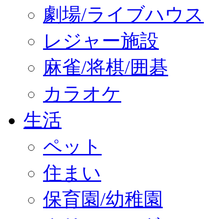
劇場/ライブハウス
レジャー施設
麻雀/将棋/囲碁
カラオケ
生活
ペット
住まい
保育園/幼稚園