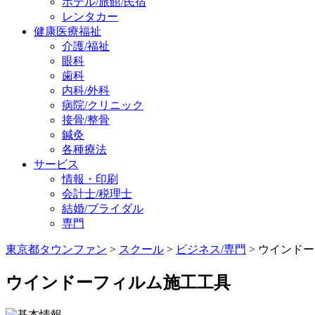
ホテル/旅館/民宿
レンタカー
健康医療福祉
介護/福祉
眼科
歯科
内科/外科
病院/クリニック
接骨/整骨
鍼灸
各種療法
サービス
情報・印刷
会計士/税理士
結婚/ブライダル
専門
東京都タウンファン
>
スクール
>
ビジネス/専門
> ウインド
ウインドーフィルム施工工具