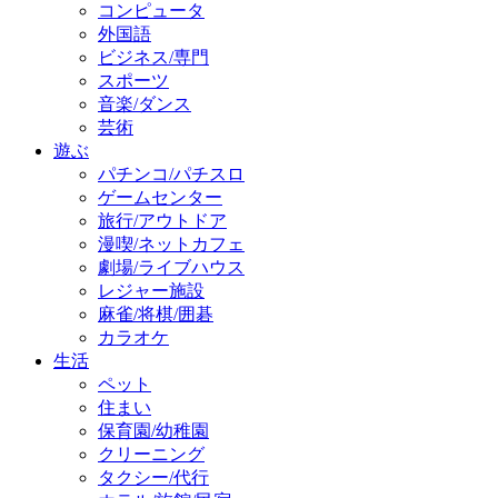
コンピュータ
外国語
ビジネス/専門
スポーツ
音楽/ダンス
芸術
遊ぶ
パチンコ/パチスロ
ゲームセンター
旅行/アウトドア
漫喫/ネットカフェ
劇場/ライブハウス
レジャー施設
麻雀/将棋/囲碁
カラオケ
生活
ペット
住まい
保育園/幼稚園
クリーニング
タクシー/代行