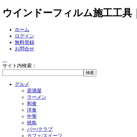
ウインドーフィルム施工工具
ホーム
ログイン
無料登録
お問合せ
サイト内検索：
グルメ
居酒屋
ラーメン
和食
洋食
中華
焼鳥
バー/クラブ
カフェ/スイーツ