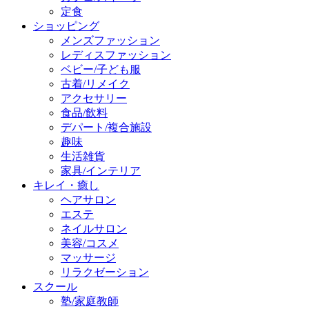
定食
ショッピング
メンズファッション
レディスファッション
ベビー/子ども服
古着/リメイク
アクセサリー
食品/飲料
デパート/複合施設
趣味
生活雑貨
家具/インテリア
キレイ・癒し
ヘアサロン
エステ
ネイルサロン
美容/コスメ
マッサージ
リラクゼーション
スクール
塾/家庭教師