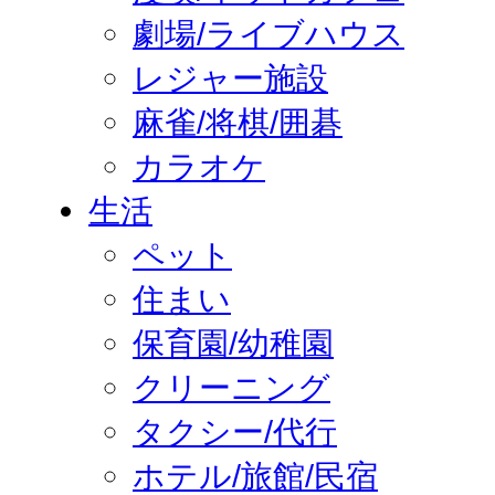
劇場/ライブハウス
レジャー施設
麻雀/将棋/囲碁
カラオケ
生活
ペット
住まい
保育園/幼稚園
クリーニング
タクシー/代行
ホテル/旅館/民宿