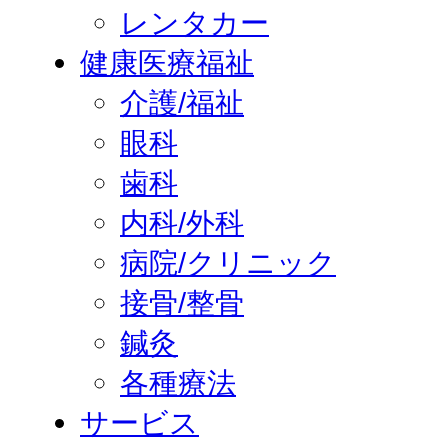
レンタカー
健康医療福祉
介護/福祉
眼科
歯科
内科/外科
病院/クリニック
接骨/整骨
鍼灸
各種療法
サービス