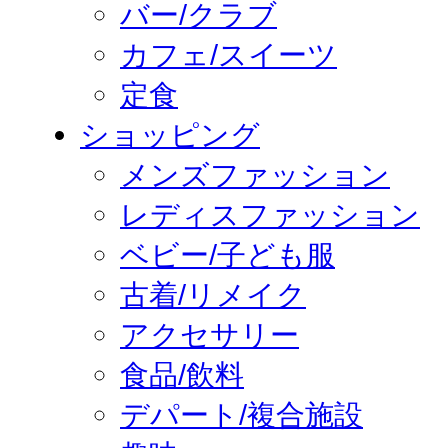
バー/クラブ
カフェ/スイーツ
定食
ショッピング
メンズファッション
レディスファッション
ベビー/子ども服
古着/リメイク
アクセサリー
食品/飲料
デパート/複合施設