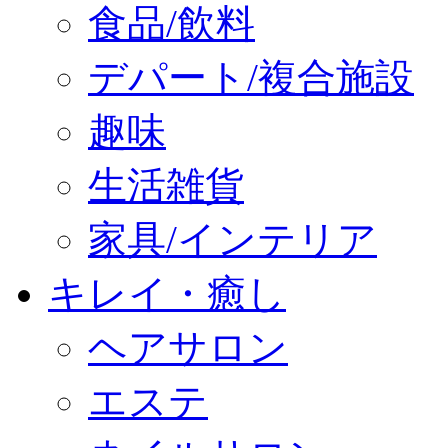
食品/飲料
デパート/複合施設
趣味
生活雑貨
家具/インテリア
キレイ・癒し
ヘアサロン
エステ