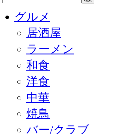
グルメ
居酒屋
ラーメン
和食
洋食
中華
焼鳥
バー/クラブ