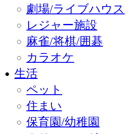
劇場/ライブハウス
レジャー施設
麻雀/将棋/囲碁
カラオケ
生活
ペット
住まい
保育園/幼稚園