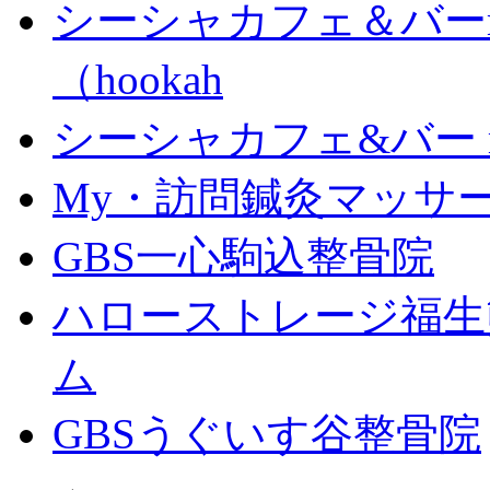
シーシャカフェ＆バーm
（hookah
シーシャカフェ&バー mu
My・訪問鍼灸マッサ
GBS一心駒込整骨院
ハローストレージ福生
ム
GBSうぐいす谷整骨院