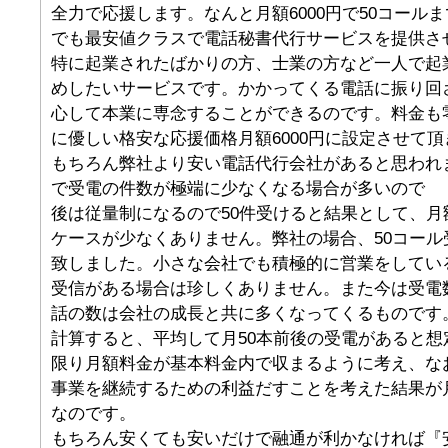
全力で応援します。なんと月額6000円で50コール
でも最安値クラスで電話秘書代行サービスを提供さ
特に起業されたばかりの方、士業の方など一人で起
めしたいサービスです。かかってくる電話に振り回
心して本業に専念することができるのです。料金も
に優しい格安な応援価格月額6000円に設定させて
もちろん弊社より安い電話代行会社があると思われ
で受電の件数が極端に少なくなる場合が多いので
後は従量制になるので50件受けると結果として、月
ケースが少なくありません。弊社の場合、50コール受
致しました。小さな会社でも積極的に営業をしている
受信がある場合は珍しくありません。また今は受電
話の数は会社の成長と共に多くなってくるものです。1
計算すると、平均して月50本前後の受電があると想
限り月額料金が基本料金内で収まるように考え、な
事業を継続するための利益だすことを考えた結果が月5
なのです。
もちろん安くても安いだけで融通が利かなければ『