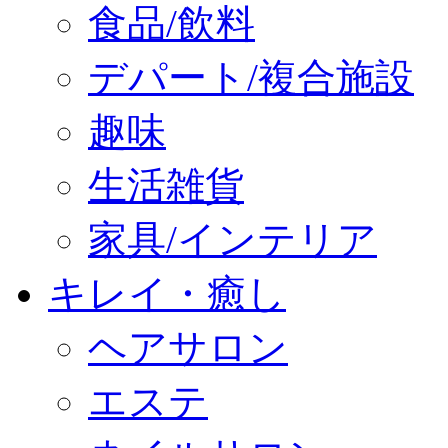
食品/飲料
デパート/複合施設
趣味
生活雑貨
家具/インテリア
キレイ・癒し
ヘアサロン
エステ