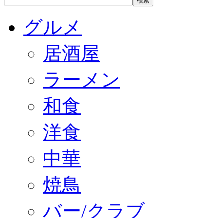
グルメ
居酒屋
ラーメン
和食
洋食
中華
焼鳥
バー/クラブ