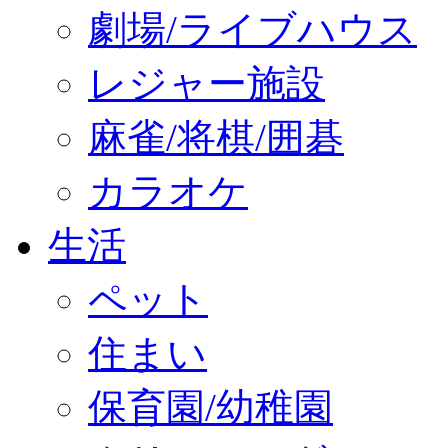
劇場/ライブハウス
レジャー施設
麻雀/将棋/囲碁
カラオケ
生活
ペット
住まい
保育園/幼稚園