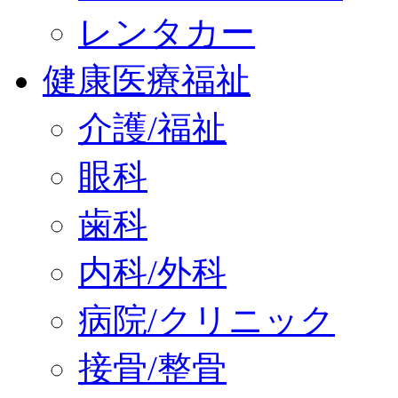
レンタカー
健康医療福祉
介護/福祉
眼科
歯科
内科/外科
病院/クリニック
接骨/整骨