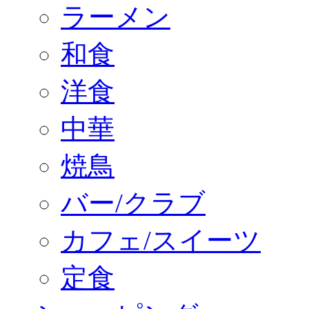
ラーメン
和食
洋食
中華
焼鳥
バー/クラブ
カフェ/スイーツ
定食