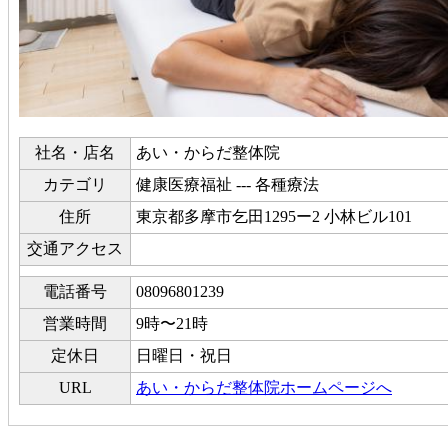
社名・店名
あい・からだ整体院
カテゴリ
健康医療福祉 --- 各種療法
住所
東京都多摩市乞田1295ー2 小林ビル101
交通アクセス
電話番号
08096801239
営業時間
9時〜21時
定休日
日曜日・祝日
URL
あい・からだ整体院ホームページへ