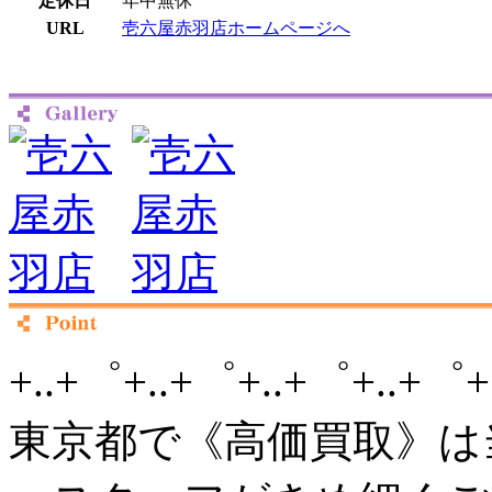
定休日
年中無休
URL
壱六屋赤羽店ホームページへ
+..+゜+..+゜+..+゜+..+゜+
東京都で《高価買取》は