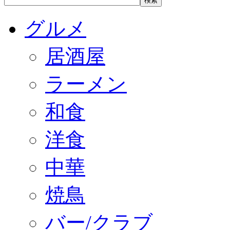
グルメ
居酒屋
ラーメン
和食
洋食
中華
焼鳥
バー/クラブ