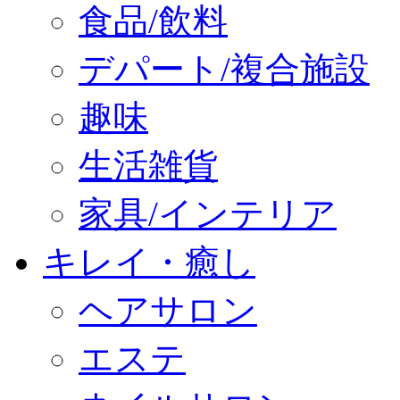
食品/飲料
デパート/複合施設
趣味
生活雑貨
家具/インテリア
キレイ・癒し
ヘアサロン
エステ