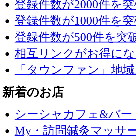
登録件数が2000件を
登録件数が1000件を
登録件数が500件を突
相互リンクがお得にな
「タウンファン」地域
新着のお店
シーシャカフェ&バー mu
My・訪問鍼灸マッサ