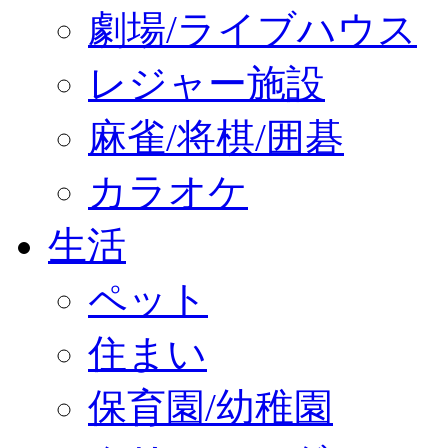
劇場/ライブハウス
レジャー施設
麻雀/将棋/囲碁
カラオケ
生活
ペット
住まい
保育園/幼稚園