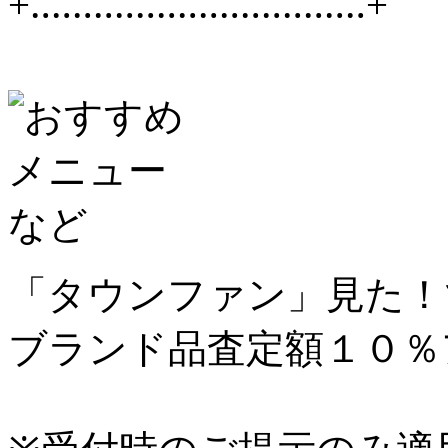
+‥‥‥‥‥‥‥‥‥‥‥‥‥‥‥‥+
「タウンファン」見た！
ブランド品査定額１０％