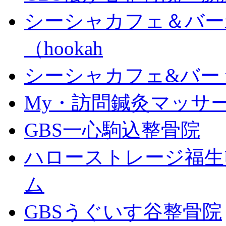
シーシャカフェ＆バーm
（hookah
シーシャカフェ&バー mu
My・訪問鍼灸マッサ
GBS一心駒込整骨院
ハローストレージ福生
ム
GBSうぐいす谷整骨院