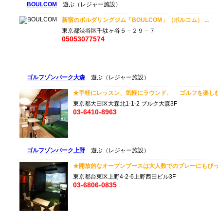
BOULCOM
遊ぶ（レジャー施設）
新宿のボルダリングジム「BOULCOM」（ボルコム） ...
東京都渋谷区千駄ヶ谷５－２９－７
05053077574
ゴルフゾンパーク大森
遊ぶ（レジャー施設）
★手軽にレッスン、気軽にラウンド、 ゴルフを楽しむス
東京都大田区大森北1-1-2 ブルク大森3F
03-6410-8963
ゴルフゾンパーク上野
遊ぶ（レジャー施設）
★開放的なオープンブースは大人数でのプレーにもぴったり
東京都台東区上野4-2-6上野西田ビル3F
03-6806-0835