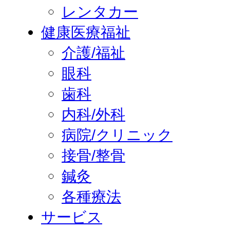
レンタカー
健康医療福祉
介護/福祉
眼科
歯科
内科/外科
病院/クリニック
接骨/整骨
鍼灸
各種療法
サービス