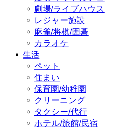
劇場/ライブハウス
レジャー施設
麻雀/将棋/囲碁
カラオケ
生活
ペット
住まい
保育園/幼稚園
クリーニング
タクシー/代行
ホテル/旅館/民宿