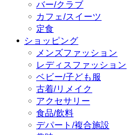
バー/クラブ
カフェ/スイーツ
定食
ショッピング
メンズファッション
レディスファッション
ベビー/子ども服
古着/リメイク
アクセサリー
食品/飲料
デパート/複合施設