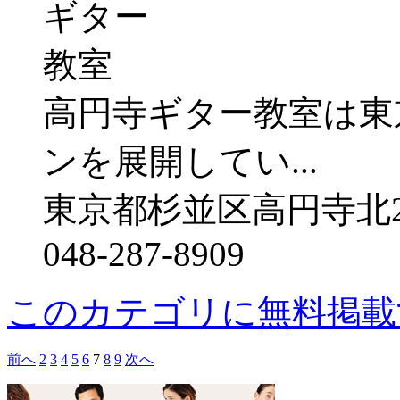
高円寺ギター教室は東
ンを展開してい...
東京都杉並区高円寺北2-
048-287-8909
このカテゴリに無料掲載
前へ
2
3
4
5
6
7
8
9
次へ