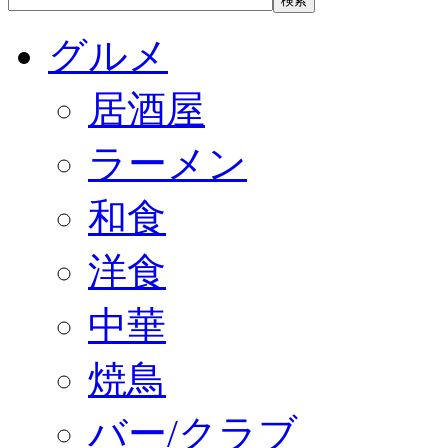
グルメ
居酒屋
ラーメン
和食
洋食
中華
焼鳥
バー/クラブ