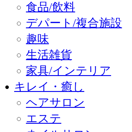
食品/飲料
デパート/複合施設
趣味
生活雑貨
家具/インテリア
キレイ・癒し
ヘアサロン
エステ