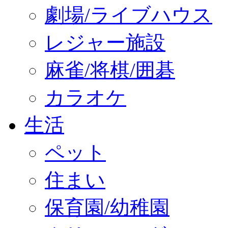
劇場/ライブハウス
レジャー施設
麻雀/将棋/囲碁
カラオケ
生活
ペット
住まい
保育園/幼稚園