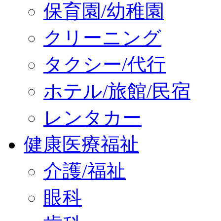
保育園/幼稚園
クリーニング
タクシー/代行
ホテル/旅館/民宿
レンタカー
健康医療福祉
介護/福祉
眼科