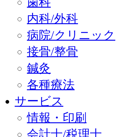
歯科
内科/外科
病院/クリニック
接骨/整骨
鍼灸
各種療法
サービス
情報・印刷
会計士/税理士