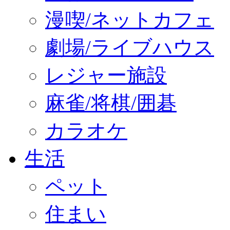
漫喫/ネットカフェ
劇場/ライブハウス
レジャー施設
麻雀/将棋/囲碁
カラオケ
生活
ペット
住まい