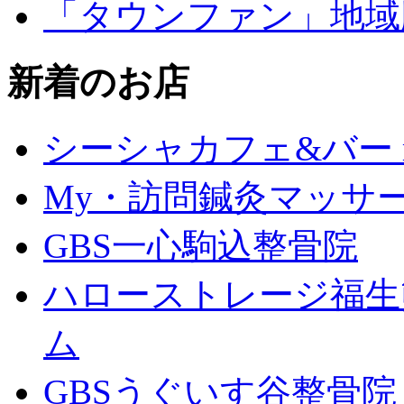
「タウンファン」地域
新着のお店
シーシャカフェ&バー mu
My・訪問鍼灸マッサ
GBS一心駒込整骨院
ハローストレージ福生
ム
GBSうぐいす谷整骨院