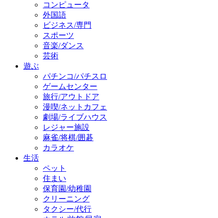
コンピュータ
外国語
ビジネス/専門
スポーツ
音楽/ダンス
芸術
遊ぶ
パチンコ/パチスロ
ゲームセンター
旅行/アウトドア
漫喫/ネットカフェ
劇場/ライブハウス
レジャー施設
麻雀/将棋/囲碁
カラオケ
生活
ペット
住まい
保育園/幼稚園
クリーニング
タクシー/代行