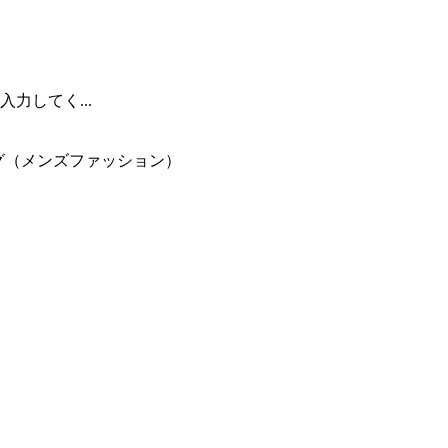
力してく...
（メンズファッション）