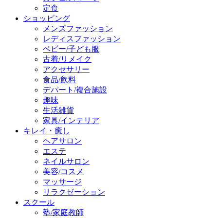
定食
ショッピング
メンズファッション
レディスファッション
ベビー/子ども服
古着/リメイク
アクセサリー
食品/飲料
デパート/複合施設
趣味
生活雑貨
家具/インテリア
キレイ・癒し
ヘアサロン
エステ
ネイルサロン
美容/コスメ
マッサージ
リラクゼーション
スクール
塾/家庭教師