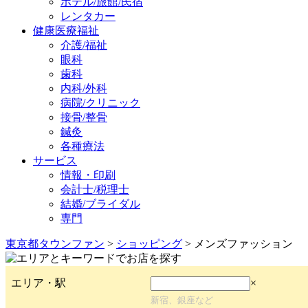
ホテル/旅館/民宿
レンタカー
健康医療福祉
介護/福祉
眼科
歯科
内科/外科
病院/クリニック
接骨/整骨
鍼灸
各種療法
サービス
情報・印刷
会計士/税理士
結婚/ブライダル
専門
東京都タウンファン
>
ショッピング
> メンズファッション
エリア・駅
×
新宿、銀座など