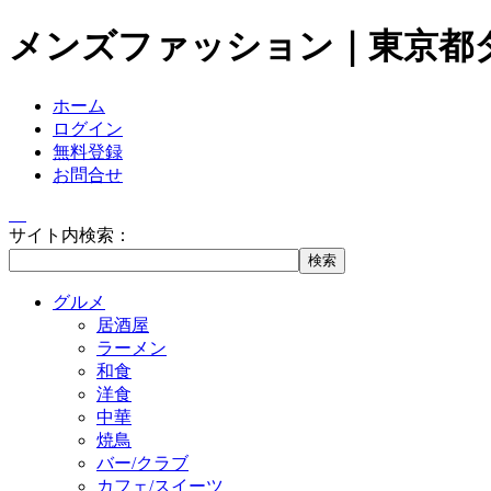
メンズファッション｜東京都
ホーム
ログイン
無料登録
お問合せ
サイト内検索：
グルメ
居酒屋
ラーメン
和食
洋食
中華
焼鳥
バー/クラブ
カフェ/スイーツ