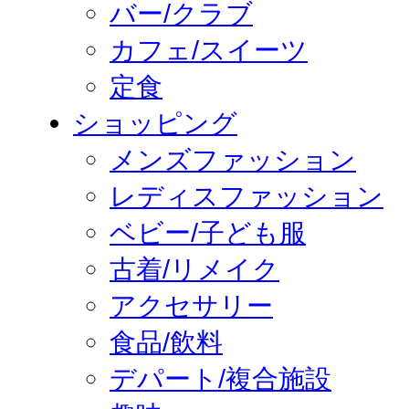
バー/クラブ
カフェ/スイーツ
定食
ショッピング
メンズファッション
レディスファッション
ベビー/子ども服
古着/リメイク
アクセサリー
食品/飲料
デパート/複合施設