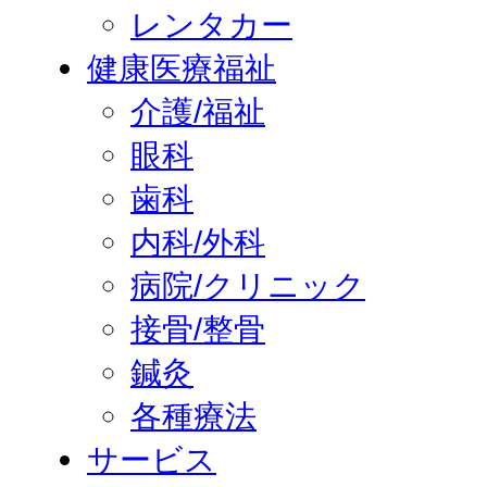
レンタカー
健康医療福祉
介護/福祉
眼科
歯科
内科/外科
病院/クリニック
接骨/整骨
鍼灸
各種療法
サービス