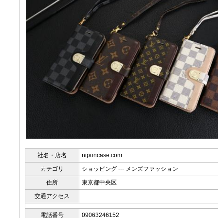
社名・店名
niponcase.com
カテゴリ
ショッピング --- メンズファッション
住所
東京都中央区
交通アクセス
電話番号
09063246152