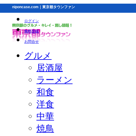
niponcase.com｜東京都タウンファン
ログイン
無料登録
お問合せ
グルメ
居酒屋
ラーメン
和食
洋食
中華
焼鳥