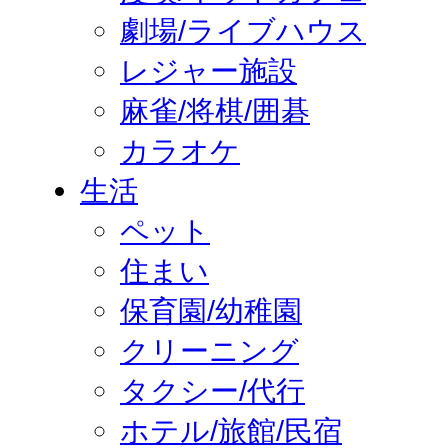
劇場/ライブハウス
レジャー施設
麻雀/将棋/囲碁
カラオケ
生活
ペット
住まい
保育園/幼稚園
クリーニング
タクシー/代行
ホテル/旅館/民宿