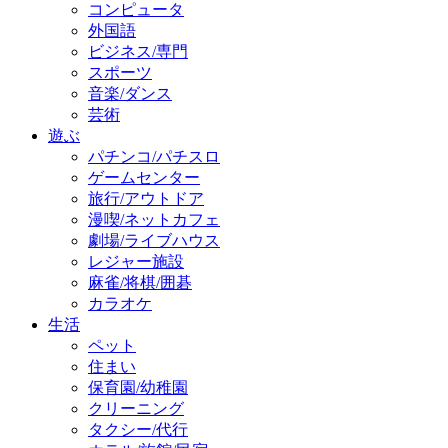
コンピュータ
外国語
ビジネス/専門
スポーツ
音楽/ダンス
芸術
遊ぶ
パチンコ/パチスロ
ゲームセンター
旅行/アウトドア
漫喫/ネットカフェ
劇場/ライブハウス
レジャー施設
麻雀/将棋/囲碁
カラオケ
生活
ペット
住まい
保育園/幼稚園
クリーニング
タクシー/代行