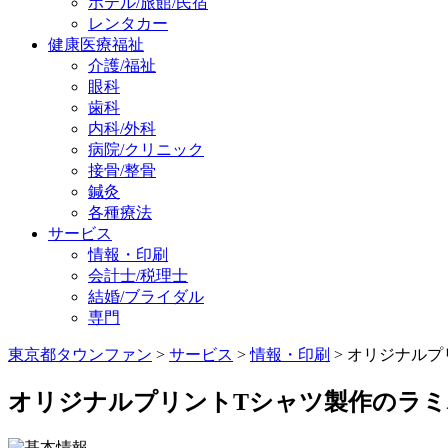
ホテル/旅館/民宿
レンタカー
健康医療福祉
介護/福祉
眼科
歯科
内科/外科
病院/クリニック
接骨/整骨
鍼灸
各種療法
サービス
情報・印刷
会計士/税理士
結婚/ブライダル
専門
東京都タウンファン
>
サービス
>
情報・印刷
> オリジナル
オリジナルプリントTシャツ製作のラ