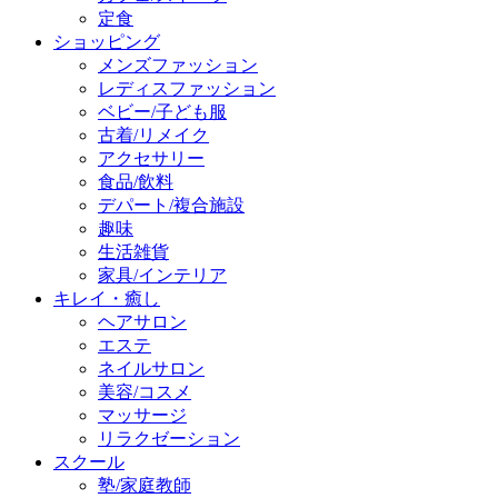
定食
ショッピング
メンズファッション
レディスファッション
ベビー/子ども服
古着/リメイク
アクセサリー
食品/飲料
デパート/複合施設
趣味
生活雑貨
家具/インテリア
キレイ・癒し
ヘアサロン
エステ
ネイルサロン
美容/コスメ
マッサージ
リラクゼーション
スクール
塾/家庭教師