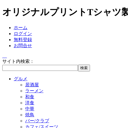
オリジナルプリントTシャツ
ホーム
ログイン
無料登録
お問合せ
サイト内検索：
グルメ
居酒屋
ラーメン
和食
洋食
中華
焼鳥
バー/クラブ
カフェ/スイーツ