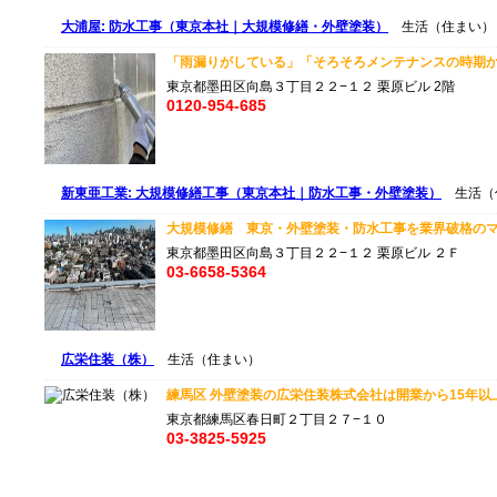
大浦屋: 防水工事（東京本社｜大規模修繕・外壁塗装）
生活（住まい）
「雨漏りがしている」「そろそろメンテナンスの時期かも
東京都墨田区向島３丁目２２−１２ 栗原ビル 2階
0120-954-685
新東亜工業: 大規模修繕工事（東京本社｜防水工事・外壁塗装）
生活（
大規模修繕 東京・外壁塗装・防水工事を業界破格のマージ
東京都墨田区向島３丁目２２−１２ 栗原ビル ２Ｆ
03-6658-5364
広栄住装（株）
生活（住まい）
練馬区 外壁塗装の広栄住装株式会社は開業から15年以上に
東京都練馬区春日町２丁目２７−１０
03-3825-5925