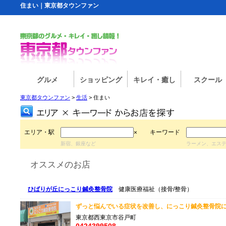
住まい｜東京都タウンファン
グルメ
ショッピング
キレイ・癒し
スクール
東京都タウンファン
>
生活
> 住まい
エリア・駅
キーワード
×
新宿、銀座など
ラーメン、エス
オススメのお店
ひばりが丘にっこり鍼灸整骨院
健康医療福祉（接骨/整骨）
ずっと悩んでいる症状を改善し、にっこり鍼灸整骨院に
東京都西東京市谷戸町