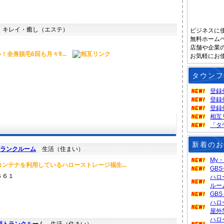
キレイ・癒し（エステ）
ビジネスに
無料ホーム
店舗や企業
全身脱毛6回も月々9...
お気軽にお
タウンフ
登録
登録
登録
相互
「タ
新着のお
トランクルーム
生活（住まい）
My
ンテナを利用しているハローストレージ福生...
GB
６６１
ハロ
ルー
GB
ハロ
屋外
ハロ