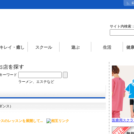
サイト内検索
キレイ・癒し
スクール
遊ぶ
生活
健
キーワード
ラーメン、エステなど
ダンス）
医療用スクラ
スのレッスンを展開して...