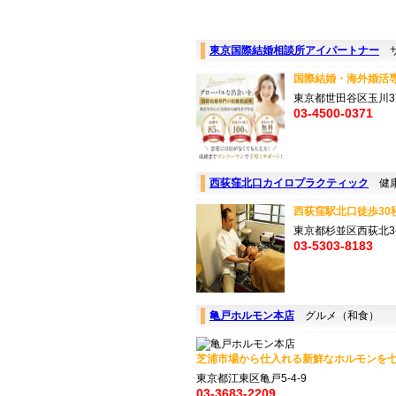
東京国際結婚相談所アイパートナー
サ
国際結婚・海外婚活専
東京都世田谷区玉川3
03-4500-0371
西荻窪北口カイロプラクティック
健康
西荻窪駅北口徒歩30
東京都杉並区西荻北3-1
03-5303-8183
亀戸ホルモン本店
グルメ（和食）
芝浦市場から仕入れる新鮮なホルモンを七
東京都江東区亀戸5-4-9
03-3683-2209