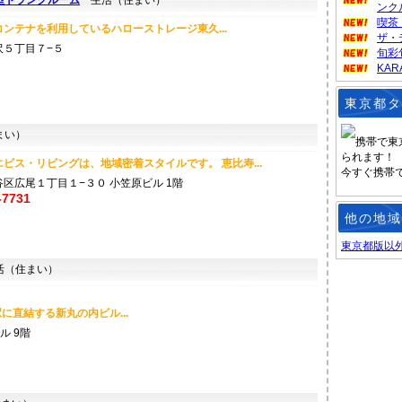
型トランクルーム
生活（住まい）
ンク
喫茶
ンテナを利用しているハローストレージ東久...
ザ・
沢５丁目７−５
旬彩
KA
東京都タ
まい）
携帯で東
られます！
ビス・リビングは、地域密着スタイルです。 恵比寿...
今すぐ携帯
区広尾１丁目１−３０ 小笠原ビル 1階
-7731
他の地域
東京都版以
（住まい）
直結する新丸の内ビル...
ル 9階