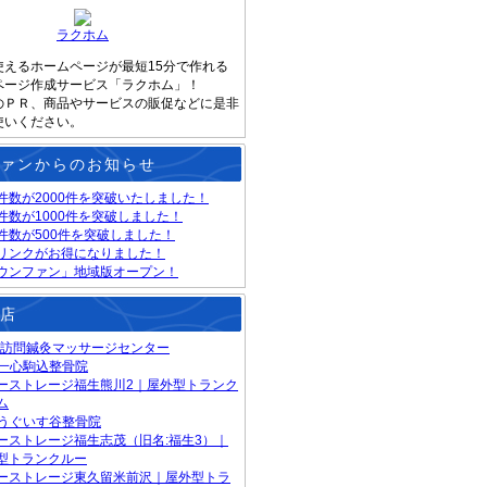
ラクホム
使えるホームページが最短15分で作れる
ページ作成サービス「ラクホム」！
のＰＲ、商品やサービスの販促などに是非
使いください。
ァンからのお知らせ
件数が2000件を突破いたしました！
件数が1000件を突破しました！
件数が500件を突破しました！
リンクがお得になりました！
ウンファン」地域版オープン！
店
・訪問鍼灸マッサージセンター
S一心駒込整骨院
ーストレージ福生熊川2｜屋外型トランク
ム
Sうぐいす谷整骨院
ーストレージ福生志茂（旧名:福生3）｜
型トランクルー
ーストレージ東久留米前沢｜屋外型トラ