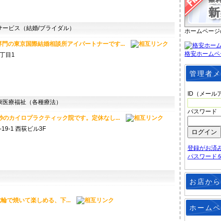
ービス（結婚/ブライダル）
ホームページ
門の東京国際結婚相談所アイパートナーです...
格安ホームペ
丁目1
管理者メ
ID（メール
医療福祉（各種療法）
パスワード
秒のカイロプラクティック院です。定休なし...
9-1 西荻ビル3F
登録がお済
パスワード
お店から
輪で焼いて楽しめる、下...
ホームペ