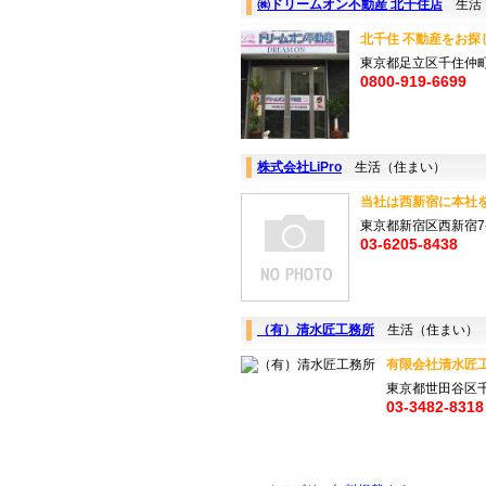
㈱ドリームオン不動産 北千住店
生活
北千住 不動産をお探
東京都足立区千住仲町
0800-919-6699
株式会社LiPro
生活（住まい）
当社は西新宿に本社を構
東京都新宿区西新宿7-
03-6205-8438
（有）清水匠工務所
生活（住まい）
有限会社清水匠工
東京都世田谷区千
03-3482-8318