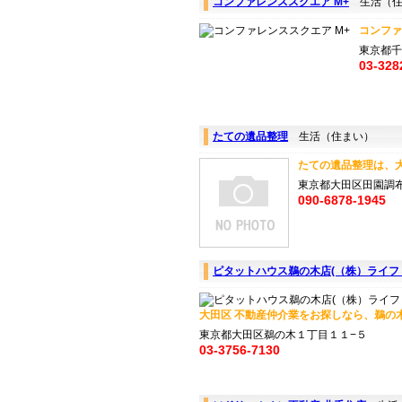
コンファレンススクエア M+
生活（住
コンファ
東京都千
03-328
たての遺品整理
生活（住まい）
たての遺品整理は、大
東京都大田区田園調布1-
090-6878-1945
ピタットハウス鵜の木店(（株）ライフ
大田区 不動産仲介業をお探しなら、鵜の木駅
東京都大田区鵜の木１丁目１１−５
03-3756-7130