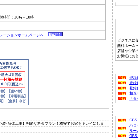
ホームペ
付時間：10時～18時
ポレーションホームページへ
ビジネスに
無料ホーム
店舗や企業
お気軽にお
タウンフ
登録
登録
登録
相互
「タ
新着のお
GB
外装･解体工事】明瞭な料金プラン！格安でお家をキレイにしま
ハロ
ルー
GB