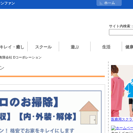
ウンファン
サイト内検索
キレイ・癒し
スクール
遊ぶ
生活
健
 有限会社 Dコーポレーション
ン
医療用スクラ