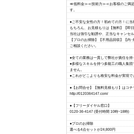
≪低料金≫≪技術力≫≪お客様のご満足
す。
●ご不安な女性の方！初めての方！に当
もちろん、お見積もりは【無料】【即
当社は強引な勧誘や、正当なキャンセ
【プロのお掃除】【不用品回収】【内･
ご相談ください。
●全ての業務は一貫して弊社が責任を持
●多様なスキルを持つ多能工の職人集団
ません。
●これがどこよりも格安な料金が実現で
●【お問合せ】【無料見積もり】はコチ
http://0120364147.com/
●【フリーダイヤル窓口】
0120-36-4147 (受付時間 10時~18時)
●プロのお掃除
選べる4点セットが24,800円