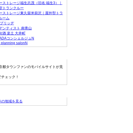
ーストレージ福生志茂（旧名:福生3）｜
型トランクルー
ーストレージ東久留米前沢｜屋外型トラ
ルーム
 ブリッヂ
デンティスト 南青山
旬酒 楽土 大井町
RADAコンシェルジュN
 planning salonN
ウンファンモバイル
京都タウンファンのモバイルサイトが見
でチェック！
情報へ
外の地域を見る