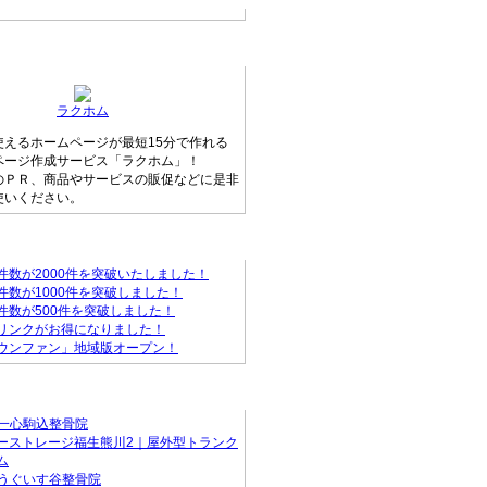
ージ無料作成サービス
ラクホム
使えるホームページが最短15分で作れる
ページ作成サービス「ラクホム」！
のＰＲ、商品やサービスの販促などに是非
使いください。
ァンからのお知らせ
件数が2000件を突破いたしました！
件数が1000件を突破しました！
件数が500件を突破しました！
リンクがお得になりました！
ウンファン」地域版オープン！
店
S一心駒込整骨院
ーストレージ福生熊川2｜屋外型トランク
ム
Sうぐいす谷整骨院