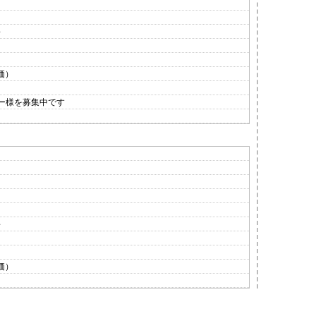
～
価）
ー様を募集中です
～
価）