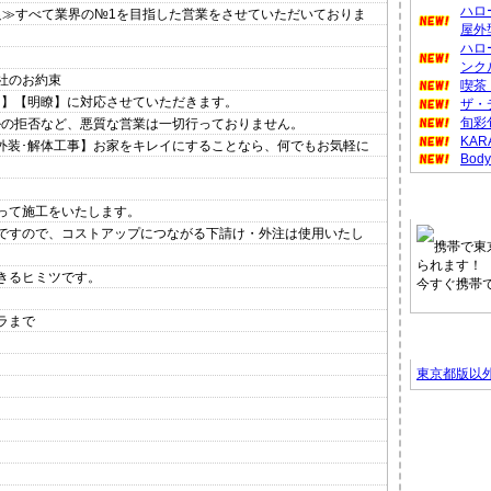
ハロ
≫すべて業界の№1を目指した営業をさせていただいておりま
屋外
ハロ
ンク
社のお約束
喫茶
日】【明瞭】に対応させていただきます。
ザ・
旬彩
ルの拒否など、悪質な営業は一切行っておりません。
KA
外装･解体工事】お家をキレイにすることなら、何でもお気軽に
Body
東京都タ
って施工をいたします。
ですので、コストアップにつながる下請け・外注は使用いたし
携帯で東
られます！
きるヒミツです。
今すぐ携帯
ラまで
他の地域
東京都版以