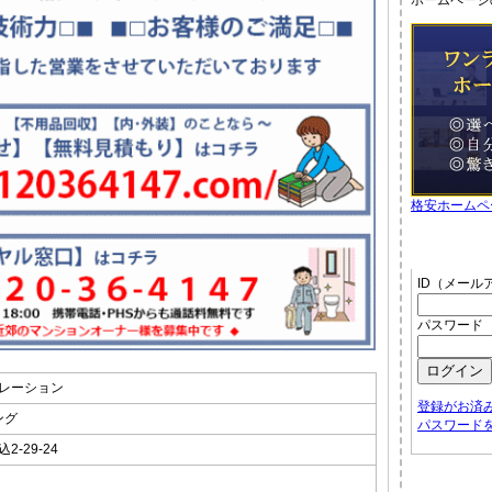
ホームページ
格安ホームペ
管理者メ
ID（メール
パスワード
ポレーション
登録がお済
ング
パスワード
-29-24
お店から