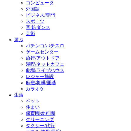
コンピュータ
外国語
ビジネス/専門
スポーツ
音楽/ダンス
芸術
遊ぶ
パチンコ/パチスロ
ゲームセンター
旅行/アウトドア
漫喫/ネットカフェ
劇場/ライブハウス
レジャー施設
麻雀/将棋/囲碁
カラオケ
生活
ペット
住まい
保育園/幼稚園
クリーニング
タクシー/代行