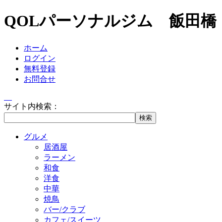
QOLパーソナルジム 飯田橋
ホーム
ログイン
無料登録
お問合せ
サイト内検索：
グルメ
居酒屋
ラーメン
和食
洋食
中華
焼鳥
バー/クラブ
カフェ/スイーツ