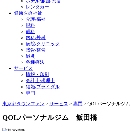
ホテル/旅館/民宿
レンタカー
健康医療福祉
介護/福祉
眼科
歯科
内科/外科
病院/クリニック
接骨/整骨
鍼灸
各種療法
サービス
情報・印刷
会計士/税理士
結婚/ブライダル
専門
東京都タウンファン
>
サービス
>
専門
> QOLパーソナルジ
QOLパーソナルジム 飯田橋