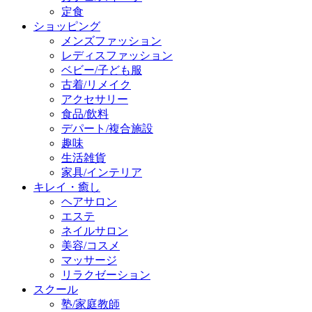
定食
ショッピング
メンズファッション
レディスファッション
ベビー/子ども服
古着/リメイク
アクセサリー
食品/飲料
デパート/複合施設
趣味
生活雑貨
家具/インテリア
キレイ・癒し
ヘアサロン
エステ
ネイルサロン
美容/コスメ
マッサージ
リラクゼーション
スクール
塾/家庭教師