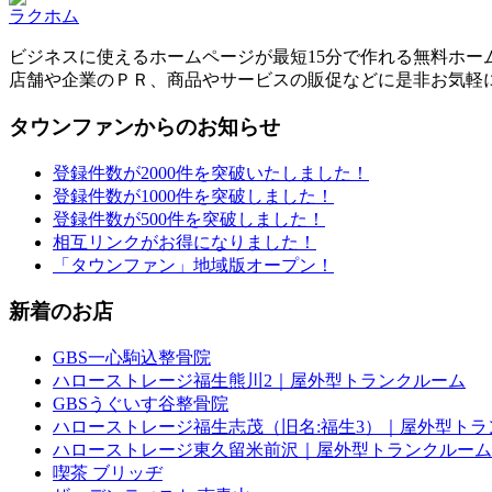
ラクホム
ビジネスに使えるホームページが最短15分で作れる無料ホー
店舗や企業のＰＲ、商品やサービスの販促などに是非お気軽
タウンファンからのお知らせ
登録件数が2000件を突破いたしました！
登録件数が1000件を突破しました！
登録件数が500件を突破しました！
相互リンクがお得になりました！
「タウンファン」地域版オープン！
新着のお店
GBS一心駒込整骨院
ハローストレージ福生熊川2｜屋外型トランクルーム
GBSうぐいす谷整骨院
ハローストレージ福生志茂（旧名:福生3）｜屋外型トラ
ハローストレージ東久留米前沢｜屋外型トランクルーム
喫茶 ブリッヂ