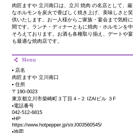
肉匠ますや 立川南口は、立川 焼肉 の名店として、
なホルモンを炭火で香ばしく焼き上げ、美味しさと笑
供いたします。お一人様からご家族・宴会まで気軽に
間です。ランチ・ディナーともに焼肉・ホルモンを中
そろえております。お酒も各種取り揃え、デートや宴
も最適な焼肉店です。
▪️ 店名
肉匠ますや 立川南口
▪️ 住所
〒190-0023
東京都立川市柴崎町３丁目４−２ IZAIビル ３F
▪️電話番号
042-512-6815
▪️HP
https://www.hotpepper.jp/strJ003560545/
▪️地図