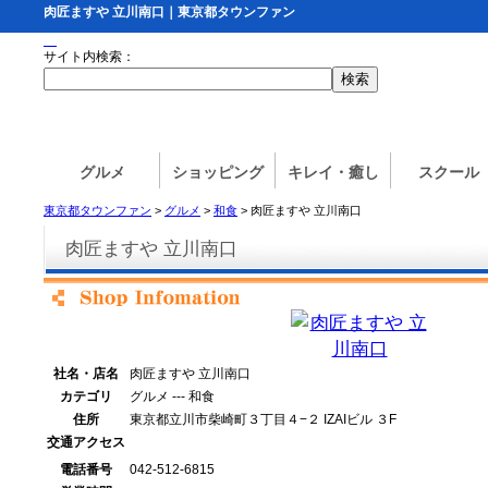
肉匠ますや 立川南口｜東京都タウンファン
サイト内検索：
グルメ
ショッピング
キレイ・癒し
スクール
東京都タウンファン
>
グルメ
>
和食
> 肉匠ますや 立川南口
肉匠ますや 立川南口
社名・店名
肉匠ますや 立川南口
カテゴリ
グルメ --- 和食
住所
東京都立川市柴崎町３丁目４−２ IZAIビル ３F
交通アクセス
電話番号
042-512-6815