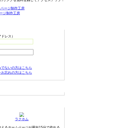
のリンクを無料登録してアクセスアップ！
ージ制作工房
ニュー
アドレス）
みでないの方はこちら
をお忘れの方はこちら
の新着情報
ージ無料作成サービス
ラクホム
使えるホームページが最短15分で作れる