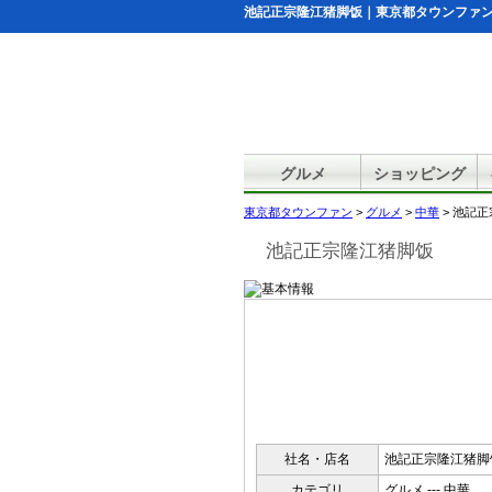
池記正宗隆江猪脚饭｜東京都タウンファ
グルメ
ショッピング
東京都タウンファン
>
グルメ
>
中華
> 池記
池記正宗隆江猪脚饭
社名・店名
池記正宗隆江猪脚
カテゴリ
グルメ --- 中華