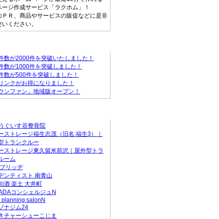
ページ作成サービス「ラクホム」！
のＰＲ、商品やサービスの販促などに是非
使いください。
ァンからのお知らせ
件数が2000件を突破いたしました！
件数が1000件を突破しました！
件数が500件を突破しました！
リンクがお得になりました！
ウンファン」地域版オープン！
店
Sうぐいす谷整骨院
ーストレージ福生志茂（旧名:福生3）｜
型トランクルー
ーストレージ東久留米前沢｜屋外型トラ
ルーム
 ブリッヂ
デンティスト 南青山
旬酒 楽土 大井町
RADAコンシェルジュN
 planning salonN
ゾナジム24
きチャーシューこじま