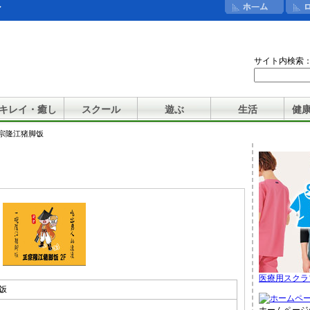
ン
サイト内検索
キレイ・癒し
スクール
遊ぶ
生活
健
正宗隆江猪脚饭
医療用スクラ
饭