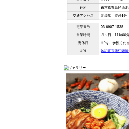
住所
東京都豊島区西池袋
交通アクセス
池袋駅 徒歩1分
電話番号
03-6907-1538
営業時間
月～日 11時00
定休日
HPをご参照くだ
URL
池記正宗隆江猪脚