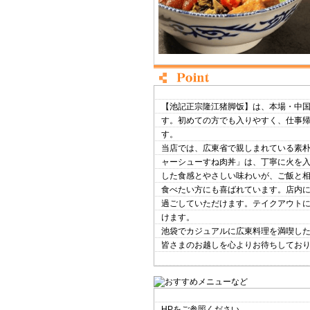
【池記正宗隆江猪脚饭】は、本場・中
す。初めての方でも入りやすく、仕事
す。
当店では、広東省で親しまれている素朴
ャーシューすね肉丼」は、丁寧に火を
した食感とやさしい味わいが、ご飯と
食べたい方にも喜ばれています。店内
過ごしていただけます。テイクアウト
けます。
池袋でカジュアルに広東料理を満喫し
皆さまのお越しを心よりお待ちしてお
HPをご参照ください。