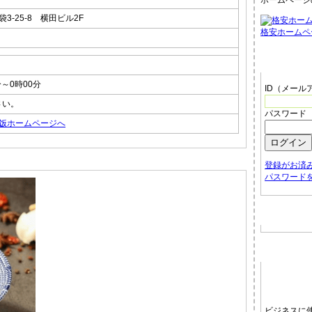
ホームページ
3-25-8 横田ビル2F
格安ホームペ
管理者メ
分～0時00分
ID（メール
さい。
パスワード
饭ホームページへ
登録がお済
パスワード
お店から
ホームペ
ビジネスに