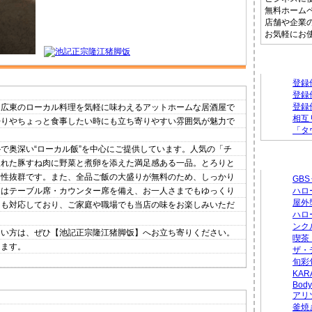
無料ホーム
店舗や企業
お気軽にお
タウンフ
登録
登録
登録
国広東のローカル料理を気軽に味わえるアットホームな居酒屋で
相互
帰りやちょっと食事したい時にも立ち寄りやすい雰囲気が魅力で
「タ
で奥深い“ローカル飯”を中心にご提供しています。人気の「チ
新着のお
入れた豚すね肉に野菜と煮卵を添えた満足感ある一品。とろりと
相性抜群です。また、全品ご飯の大盛りが無料のため、しっかり
GB
にはテーブル席・カウンター席を備え、お一人さまでもゆっくり
ハロ
屋外
にも対応しており、ご家庭や職場でも当店の味をお楽しみいただ
ハロ
ンク
たい方は、ぜひ【池記正宗隆江猪脚饭】へお立ち寄りください。
喫茶
ります。
ザ・
旬彩
KA
Body
アリ
釜焼