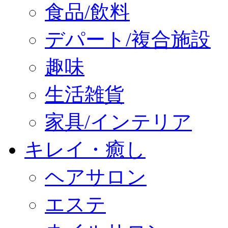
食品/飲料
デパート/複合施設
趣味
生活雑貨
家具/インテリア
キレイ・癒し
ヘアサロン
エステ