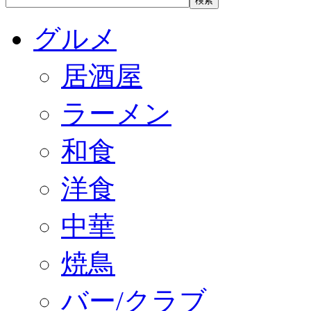
グルメ
居酒屋
ラーメン
和食
洋食
中華
焼鳥
バー/クラブ