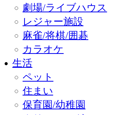
劇場/ライブハウス
レジャー施設
麻雀/将棋/囲碁
カラオケ
生活
ペット
住まい
保育園/幼稚園