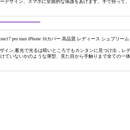
れるフルカバーデザイン、スマホに全面的な保護をあげます。手で持っ
hone17 pro max iPhone 16カバー 高品質 レディース シュプリーム ip
れたデザイン,蓄光で光るは暗いところでもカンタンに見つけ出，レディース 
sケースを着けていないかのような薄型、見た目から手触りまで全ての