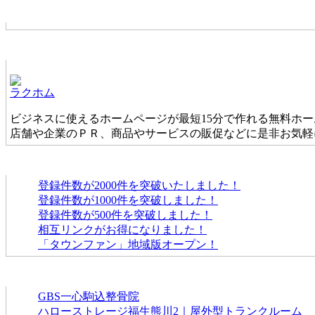
お店からの新着情報
ホームページ無料作成サービス
ラクホム
ビジネスに使えるホームページが最短15分で作れる無料ホ
店舗や企業のＰＲ、商品やサービスの販促などに是非お気軽
タウンファンからのお知らせ
登録件数が2000件を突破いたしました！
登録件数が1000件を突破しました！
登録件数が500件を突破しました！
相互リンクがお得になりました！
「タウンファン」地域版オープン！
新着のお店
GBS一心駒込整骨院
ハローストレージ福生熊川2｜屋外型トランクルーム