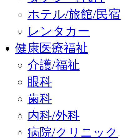
ホテル/旅館/民宿
レンタカー
健康医療福祉
介護/福祉
眼科
歯科
内科/外科
病院/クリニック