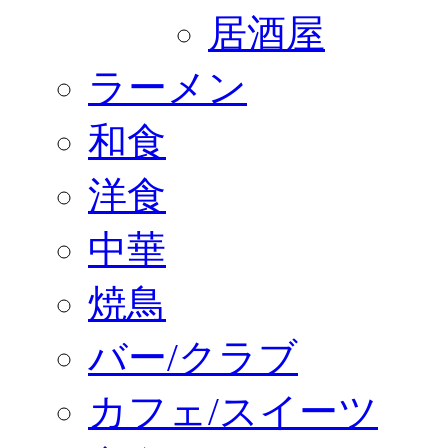
居酒屋
ラーメン
和食
洋食
中華
焼鳥
バー/クラブ
カフェ/スイーツ