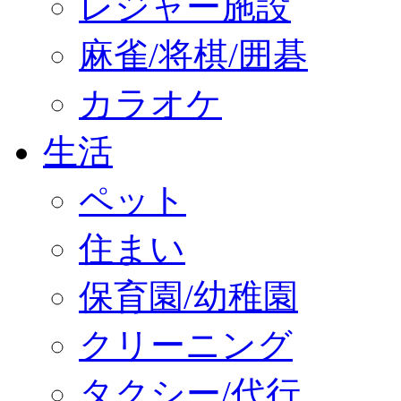
レジャー施設
麻雀/将棋/囲碁
カラオケ
生活
ペット
住まい
保育園/幼稚園
クリーニング
タクシー/代行