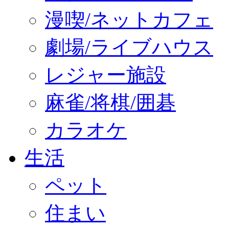
漫喫/ネットカフェ
劇場/ライブハウス
レジャー施設
麻雀/将棋/囲碁
カラオケ
生活
ペット
住まい