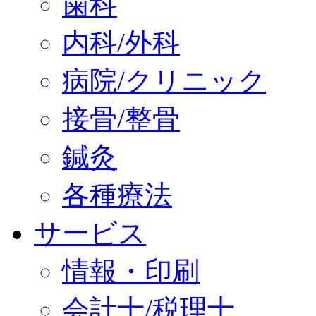
歯科
内科/外科
病院/クリニック
接骨/整骨
鍼灸
各種療法
サービス
情報・印刷
会計士/税理士