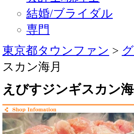
結婚/ブライダル
専門
東京都タウンファン
>
グ
スカン海月
えびすジンギスカン海