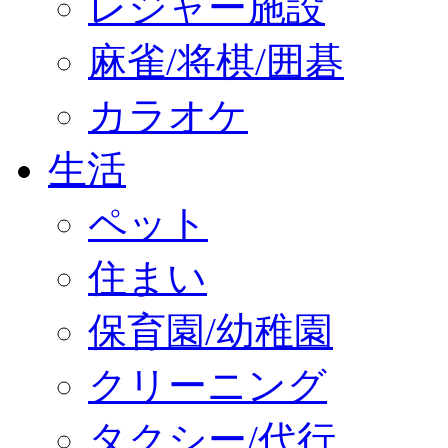
レジャー施設
麻雀/将棋/囲碁
カラオケ
生活
ペット
住まい
保育園/幼稚園
クリーニング
タクシー/代行