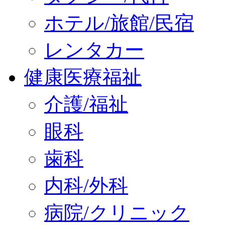
ホテル/旅館/民宿
レンタカー
健康医療福祉
介護/福祉
眼科
歯科
内科/外科
病院/クリニック