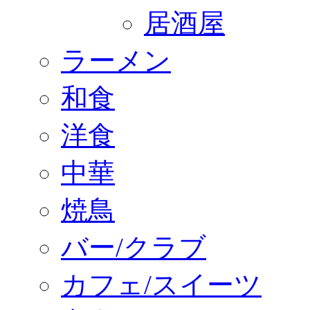
居酒屋
ラーメン
和食
洋食
中華
焼鳥
バー/クラブ
カフェ/スイーツ