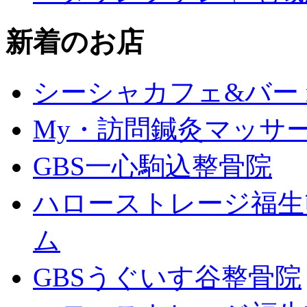
新着のお店
シーシャカフェ&バー mu
My・訪問鍼灸マッサ
GBS一心駒込整骨院
ハローストレージ福生
ム
GBSうぐいす谷整骨院