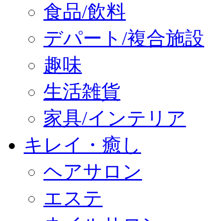
食品/飲料
デパート/複合施設
趣味
生活雑貨
家具/インテリア
キレイ・癒し
ヘアサロン
エステ