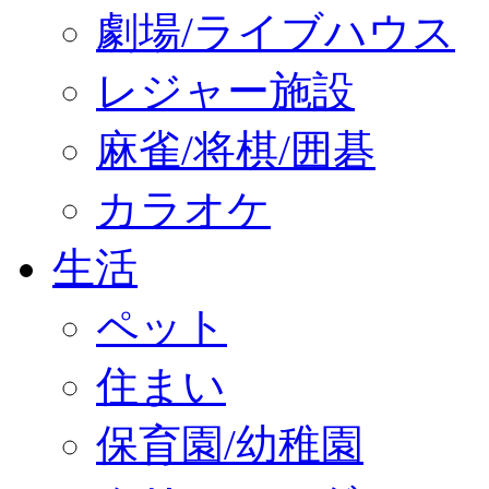
劇場/ライブハウス
レジャー施設
麻雀/将棋/囲碁
カラオケ
生活
ペット
住まい
保育園/幼稚園