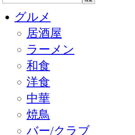
グルメ
居酒屋
ラーメン
和食
洋食
中華
焼鳥
バー/クラブ