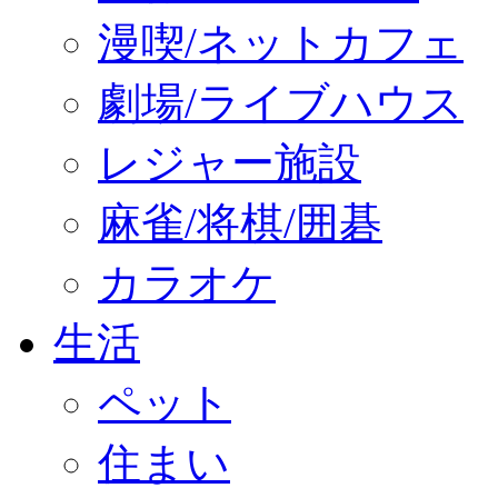
漫喫/ネットカフェ
劇場/ライブハウス
レジャー施設
麻雀/将棋/囲碁
カラオケ
生活
ペット
住まい