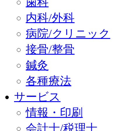
歯科
内科/外科
病院/クリニック
接骨/整骨
鍼灸
各種療法
サービス
情報・印刷
会計士/税理士