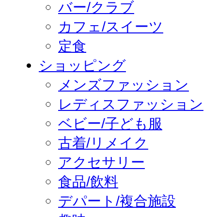
バー/クラブ
カフェ/スイーツ
定食
ショッピング
メンズファッション
レディスファッション
ベビー/子ども服
古着/リメイク
アクセサリー
食品/飲料
デパート/複合施設