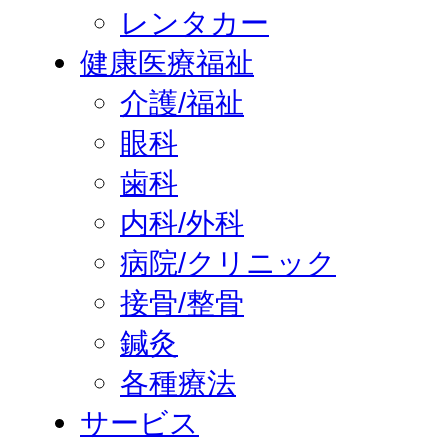
レンタカー
健康医療福祉
介護/福祉
眼科
歯科
内科/外科
病院/クリニック
接骨/整骨
鍼灸
各種療法
サービス