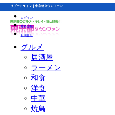
リブートライフ｜東京都タウンファン
ログイン
無料登録
お問合せ
グルメ
居酒屋
ラーメン
和食
洋食
中華
焼鳥