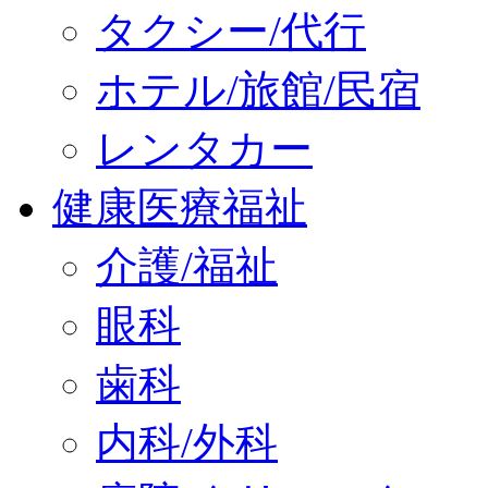
タクシー/代行
ホテル/旅館/民宿
レンタカー
健康医療福祉
介護/福祉
眼科
歯科
内科/外科