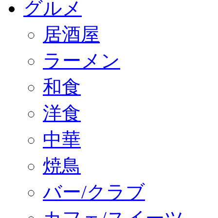
グルメ
居酒屋
ラーメン
和食
洋食
中華
焼鳥
バー/クラブ