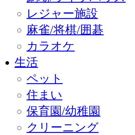
レジャー施設
麻雀/将棋/囲碁
カラオケ
生活
ペット
住まい
保育園/幼稚園
クリーニング