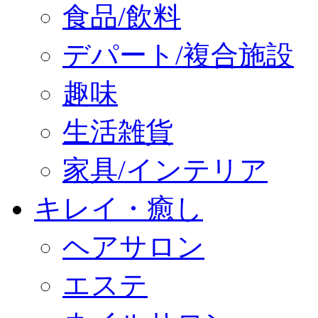
食品/飲料
デパート/複合施設
趣味
生活雑貨
家具/インテリア
キレイ・癒し
ヘアサロン
エステ