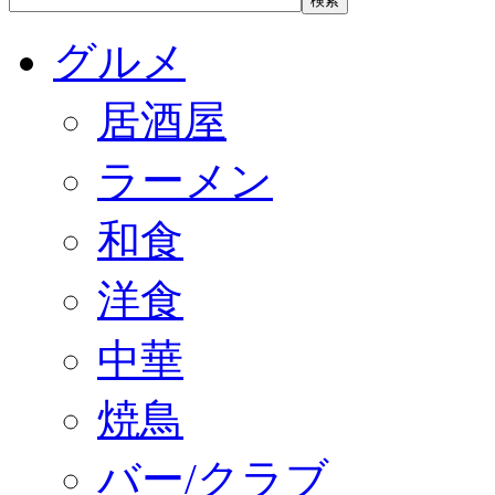
グルメ
居酒屋
ラーメン
和食
洋食
中華
焼鳥
バー/クラブ