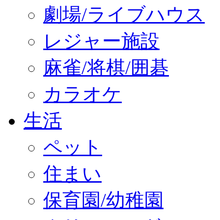
劇場/ライブハウス
レジャー施設
麻雀/将棋/囲碁
カラオケ
生活
ペット
住まい
保育園/幼稚園