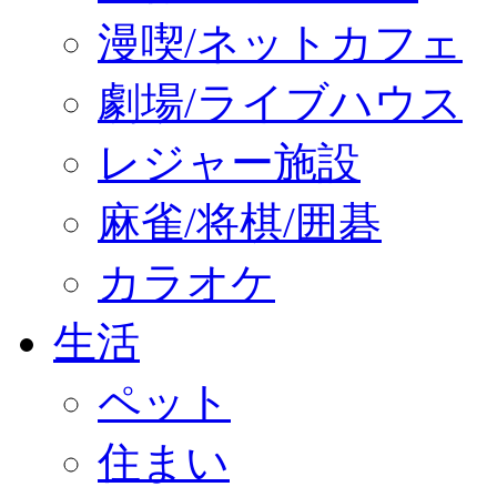
漫喫/ネットカフェ
劇場/ライブハウス
レジャー施設
麻雀/将棋/囲碁
カラオケ
生活
ペット
住まい