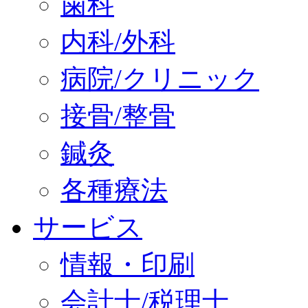
歯科
内科/外科
病院/クリニック
接骨/整骨
鍼灸
各種療法
サービス
情報・印刷
会計士/税理士