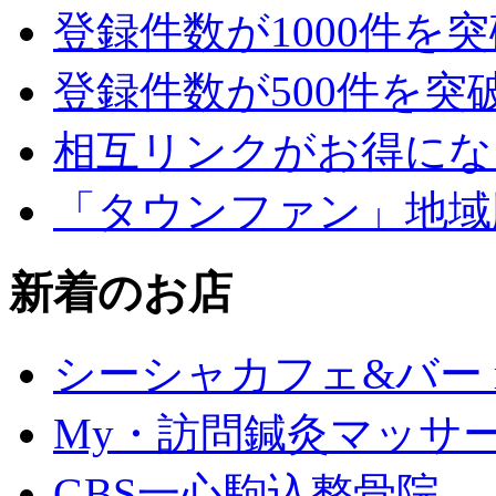
登録件数が1000件を
登録件数が500件を突
相互リンクがお得にな
「タウンファン」地域
新着のお店
シーシャカフェ&バー mu
My・訪問鍼灸マッサ
GBS一心駒込整骨院